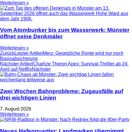
Weiterlesen »
Vom Atombunker bis zum Wasserwerk: Münster
öffnet seine Denkmäler
Weiterlesen »
Zurück
Letzter Artikel
Merz: Gesetzliche Rente wird nur noch
Basisabsicherung
Nächster Artikel
Charlize Theron Apex: Survival-Thriller ab 24.
April auf Netflix
Nächster
Zwei Wochen Bahnprobleme: Zugausfälle auf
drei wichtigen Linien
7. August 2026
Weiterlesen »
Neues Hafenquartier: Landmarken übernimmt