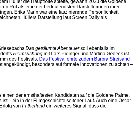
 dem Hüller die Hauptrolle spielte, gewann 2023 die Goldene
ihren Ruf als eine der bedeutendsten Darstellerinnen ihrer
ringen. Erika Mann war eine faszinierende Persönlichkeit:
bezeichneten Hüllers Darstellung laut Screen Daily als
 Griesebachs
Das geträumte Abenteuer
soll ebenfalls im
dorffs
Heimsuchung
mit Lars Eidinger und Martina Gedeck ist
amm des Festivals.
Das Festival ehrte zudem Barbra Streisand
at angekündigt, besonders auf formale Innovationen zu achten –
s einen der ernsthaftesten Kandidaten auf die Goldene Palme.
ist – ein in der Filmgeschichte seltener Lauf. Auch eine Oscar-
 Erfolg von
Fatherland
ein weiteres Signal, dass die