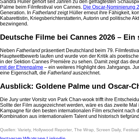
Sandra Hüller gehört seit Jahren zu den gefragtesten Schauspi
Palme beim Filmfestival von Cannes.
Die Oscar-Nominierung 20
Generation. In
Fatherland
zeigt Hüller erneut ihre Fähigkeit, k
Kabarettistin, Kriegsberichterstatterin, Autorin und politische A
bezwingend.
Deutsche Filme bei Cannes 2026 – Ein 
Neben
Fatherland
präsentiert Deutschland beim 79. Filmfesti
Hauptwettbewerb laufen und wurde von der Kritik als poetisch
in der Sektion Cannes Première zu sehen. Damit zeigt das de
mit der Ehrenpalme
– ein weiteres Highlight des Jahrgangs. J
eine Eigenschaft, die
Fatherland
auszeichnet.
Ausblick: Goldene Palme und Oscar-Ch
Die Jury unter Vorsitz von Park Chan-wook trifft ihre Entscheid
Sollte der Film ausgezeichnet werden, wäre es das zweite Mal i
Kampagne für den besten internationalen Film erscheint nach d
Kombination aus internationalem Talent und historisch tiefgründ
Quellen: Variety, Hollywood Reporter, The Wrap, Screen Daily, Festi
Instagram
Whatsapp
Linkedin