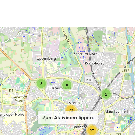
2
8
8
2
72
Zum Aktivieren tippen
5
27