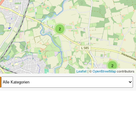
2
2
Leaflet
| ©
OpenStreetMap
contributors
2