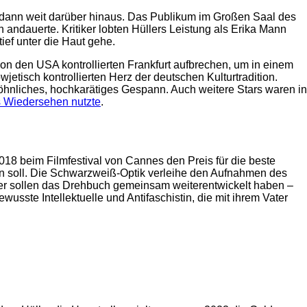
d dann weit darüber hinaus. Das Publikum im Großen Saal des
 andauerte. Kritiker lobten Hüllers Leistung als Erika Mann
ief unter die Haut gehe.
n den USA kontrollierten Frankfurt aufbrechen, um in einem
isch kontrollierten Herz der deutschen Kulturtradition.
hnliches, hochkarätiges Gespann. Auch weitere Stars waren in
s Wiedersehen nutzte
.
8 beim Filmfestival von Cannes den Preis für die beste
 soll. Die Schwarzweiß-Optik verleihe den Aufnahmen des
ller sollen das Drehbuch gemeinsam weiterentwickelt haben –
wusste Intellektuelle und Antifaschistin, die mit ihrem Vater