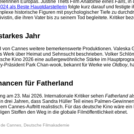
elerinnen Europas. Justine Triets Film
Anatomie eines Falls
, in
24 als Beste Hauptdarstellerin
folgte kurz darauf und festigte 
omplexe historische Figuren mit psychologischer Tiefe zu durchd
ktivistin, die ihren Vater bis zu seinem Tod begleitete. Kritiker 
2
starkes Jahr
val von Cannes weitere bemerkenswerte Produktionen. Valeska
es Werk über Heimat und Sehnsucht beschrieben. Volker Schlön
utsche Kino 2026 eine außergewöhnliche Stärke im Hauptprogr
ury-Präsident Park Chan-wook, bekannt für Werke wie
Oldboy
, h
ancen für Fatherland
ung am 23. Mai 2026. Internationale Kritiker sehen
Fatherland
al
n drei Jahren, dass Sandra Hüller Teil eines Palmen-Gewinners 
em Cannes-Auftritt realistisch. Für das deutsche Kino wäre ein
igen Stoffen den Weg in die globale Filmöffentlichkeit ebnet.
2
val de Cannes, Deutsche Filmakademie