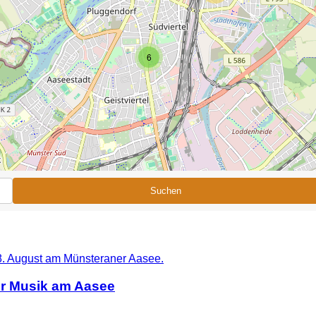
6
Suchen
er Musik am Aasee