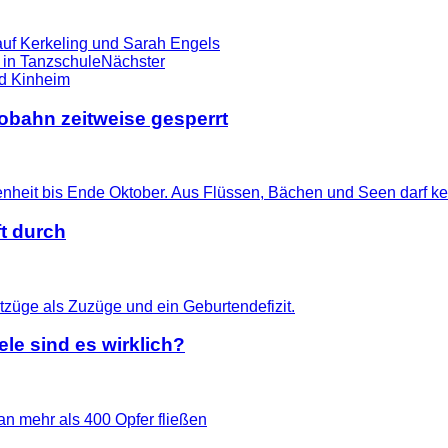
uf Kerkeling und Sarah Engels
r in Tanzschule
Nächster
tobahn zeitweise gesperrt
t durch
le sind es wirklich?