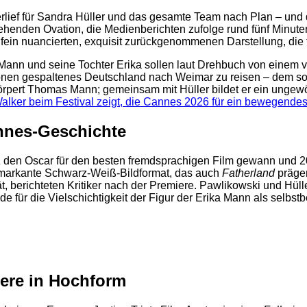
erlief für Sandra Hüller und das gesamte Team nach Plan – un
tehenden Ovation, die Medienberichten zufolge rund fünf Minuten
fein nuancierten, exquisit zurückgenommenen Darstellung, die t
nn und seine Tochter Erika sollen laut Drehbuch von einem vo
n gespaltenes Deutschland nach Weimar zu reisen – dem sowjet
rpert Thomas Mann; gemeinsam mit Hüller bildet er ein ungewö
lker beim Festival zeigt, die Cannes 2026 für ein bewegende
nnes-Geschichte
a
den Oscar für den besten fremdsprachigen Film gewann und 201
as markante Schwarz-Weiß-Bildformat, das auch
Fatherland
prägen
ät, berichteten Kritiker nach der Premiere. Pawlikowski und Hü
e für die Vielschichtigkeit der Figur der Erika Mann als selbstbe
iere in Hochform