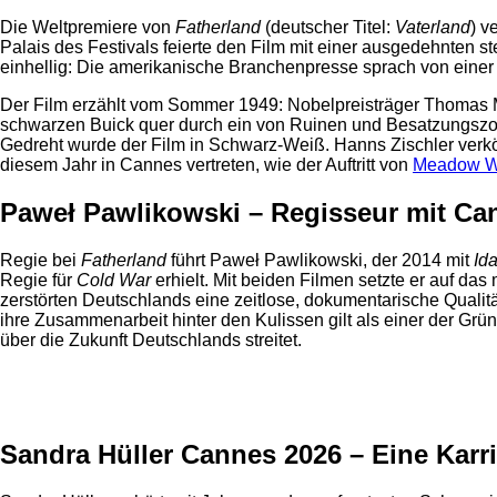
Die Weltpremiere von
Fatherland
(deutscher Titel:
Vaterland
) v
Palais des Festivals feierte den Film mit einer ausgedehnten s
einhellig: Die amerikanische Branchenpresse sprach von einer 
Der Film erzählt vom Sommer 1949: Nobelpreisträger Thomas Ma
schwarzen Buick quer durch ein von Ruinen und Besatzungszone
Gedreht wurde der Film in Schwarz-Weiß. Hanns Zischler verkö
diesem Jahr in Cannes vertreten, wie der Auftritt von
Meadow Wa
Paweł Pawlikowski – Regisseur mit Ca
Regie bei
Fatherland
führt Paweł Pawlikowski, der 2014 mit
Id
Regie für
Cold War
erhielt. Mit beiden Filmen setzte er auf d
zerstörten Deutschlands eine zeitlose, dokumentarische Qualit
ihre Zusammenarbeit hinter den Kulissen gilt als einer der Gründ
über die Zukunft Deutschlands streitet.
Anzeige
Sandra Hüller Cannes 2026 – Eine Karr