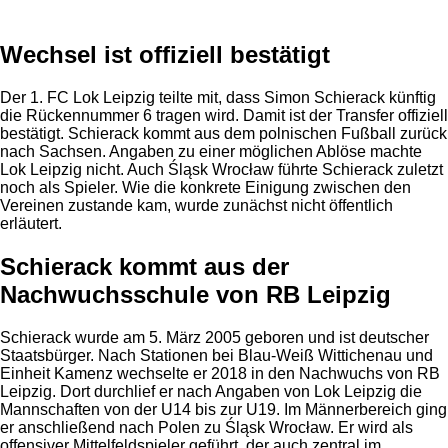
Wechsel ist offiziell bestätigt
Der 1. FC Lok Leipzig teilte mit, dass Simon Schierack künftig
die Rückennummer 6 tragen wird. Damit ist der Transfer offiziell
bestätigt. Schierack kommt aus dem polnischen Fußball zurück
nach Sachsen. Angaben zu einer möglichen Ablöse machte
Lok Leipzig nicht. Auch Śląsk Wrocław führte Schierack zuletzt
noch als Spieler. Wie die konkrete Einigung zwischen den
Vereinen zustande kam, wurde zunächst nicht öffentlich
erläutert.
Schierack kommt aus der
Nachwuchsschule von RB Leipzig
Schierack wurde am 5. März 2005 geboren und ist deutscher
Staatsbürger. Nach Stationen bei Blau-Weiß Wittichenau und
Einheit Kamenz wechselte er 2018 in den Nachwuchs von RB
Leipzig. Dort durchlief er nach Angaben von Lok Leipzig die
Mannschaften von der U14 bis zur U19. Im Männerbereich ging
er anschließend nach Polen zu Śląsk Wrocław. Er wird als
offensiver Mittelfeldspieler geführt, der auch zentral im