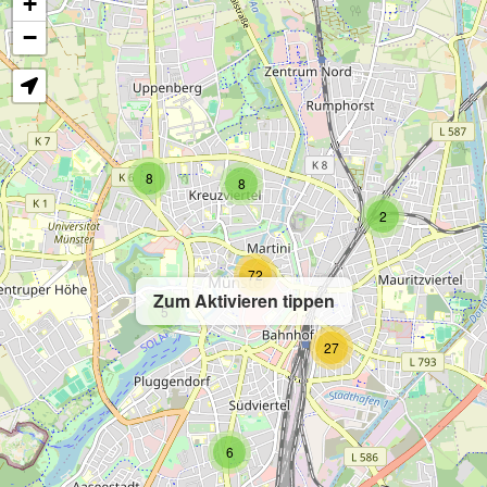
+
−
8
8
2
72
Zum Aktivieren tippen
5
27
6