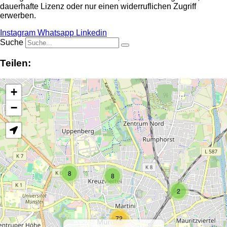
dauerhafte Lizenz oder nur einen widerruflichen Zugriff
erwerben.
Instagram
Whatsapp
Linkedin
Suche
Teilen:
+
−
8
8
2
72