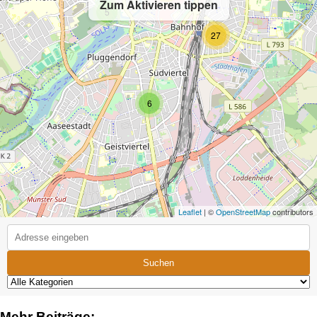
Zum Aktivieren tippen
5
27
6
Leaflet
| ©
OpenStreetMap
contributors
Suchen
Mehr Beiträge: