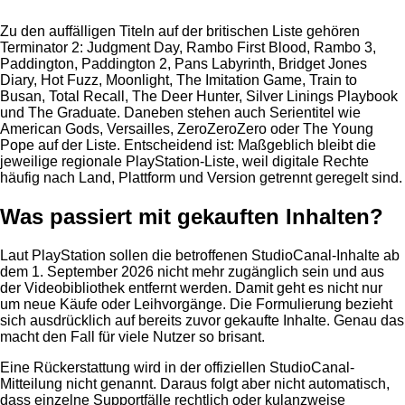
Zu den auffälligen Titeln auf der britischen Liste gehören
Terminator 2: Judgment Day, Rambo First Blood, Rambo 3,
Paddington, Paddington 2, Pans Labyrinth, Bridget Jones
Diary, Hot Fuzz, Moonlight, The Imitation Game, Train to
Busan, Total Recall, The Deer Hunter, Silver Linings Playbook
und The Graduate. Daneben stehen auch Serientitel wie
American Gods, Versailles, ZeroZeroZero oder The Young
Pope auf der Liste. Entscheidend ist: Maßgeblich bleibt die
jeweilige regionale PlayStation-Liste, weil digitale Rechte
häufig nach Land, Plattform und Version getrennt geregelt sind.
Was passiert mit gekauften Inhalten?
Laut PlayStation sollen die betroffenen StudioCanal-Inhalte ab
dem 1. September 2026 nicht mehr zugänglich sein und aus
der Videobibliothek entfernt werden. Damit geht es nicht nur
um neue Käufe oder Leihvorgänge. Die Formulierung bezieht
sich ausdrücklich auf bereits zuvor gekaufte Inhalte. Genau das
macht den Fall für viele Nutzer so brisant.
Eine Rückerstattung wird in der offiziellen StudioCanal-
Mitteilung nicht genannt. Daraus folgt aber nicht automatisch,
dass einzelne Supportfälle rechtlich oder kulanzweise