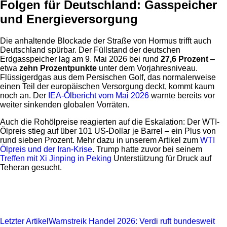
Folgen für Deutschland: Gasspeicher
und Energieversorgung
Die anhaltende Blockade der Straße von Hormus trifft auch
Deutschland spürbar. Der Füllstand der deutschen
Erdgasspeicher lag am 9. Mai 2026 bei rund
27,6 Prozent
–
etwa
zehn Prozentpunkte
unter dem Vorjahresniveau.
Flüssigerdgas aus dem Persischen Golf, das normalerweise
einen Teil der europäischen Versorgung deckt, kommt kaum
noch an. Der
IEA-Ölbericht vom Mai 2026
warnte bereits vor
weiter sinkenden globalen Vorräten.
Auch die Rohölpreise reagierten auf die Eskalation: Der WTI-
Ölpreis stieg auf über 101 US-Dollar je Barrel – ein Plus von
rund sieben Prozent. Mehr dazu in unserem Artikel zum
WTI
Ölpreis und der Iran-Krise
. Trump hatte zuvor bei seinem
Treffen mit Xi Jinping in Peking
Unterstützung für Druck auf
Teheran gesucht.
Letzter Artikel
Warnstreik Handel 2026: Verdi ruft bundesweit