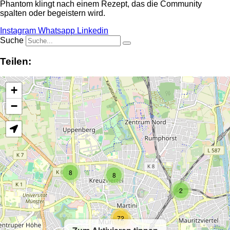
Phantom klingt nach einem Rezept, das die Community
spalten oder begeistern wird.
Instagram
Whatsapp
Linkedin
Suche
Teilen:
+
−
8
8
2
72