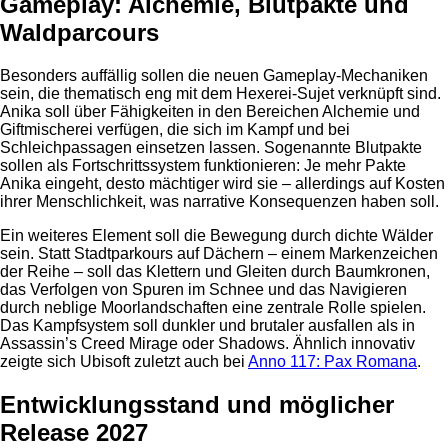
Gameplay: Alchemie, Blutpakte und
Waldparcours
Besonders auffällig sollen die neuen Gameplay-Mechaniken
sein, die thematisch eng mit dem Hexerei-Sujet verknüpft sind.
Anika soll über Fähigkeiten in den Bereichen Alchemie und
Giftmischerei verfügen, die sich im Kampf und bei
Schleichpassagen einsetzen lassen. Sogenannte Blutpakte
sollen als Fortschrittssystem funktionieren: Je mehr Pakte
Anika eingeht, desto mächtiger wird sie – allerdings auf Kosten
ihrer Menschlichkeit, was narrative Konsequenzen haben soll.
Ein weiteres Element soll die Bewegung durch dichte Wälder
sein. Statt Stadtparkours auf Dächern – einem Markenzeichen
der Reihe – soll das Klettern und Gleiten durch Baumkronen,
das Verfolgen von Spuren im Schnee und das Navigieren
durch neblige Moorlandschaften eine zentrale Rolle spielen.
Das Kampfsystem soll dunkler und brutaler ausfallen als in
Assassin’s Creed Mirage oder Shadows. Ähnlich innovativ
zeigte sich Ubisoft zuletzt auch bei
Anno 117: Pax Romana
.
Entwicklungsstand und möglicher
Release 2027