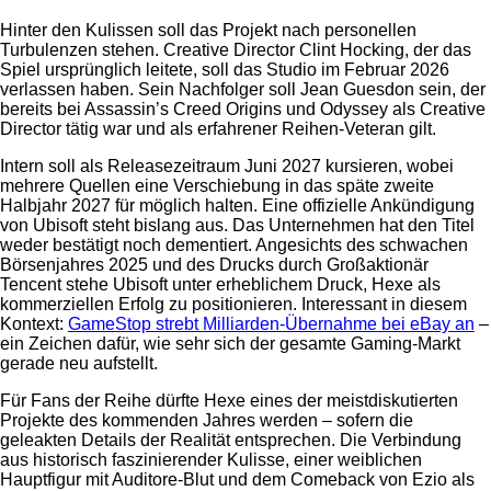
Hinter den Kulissen soll das Projekt nach personellen
Turbulenzen stehen. Creative Director Clint Hocking, der das
Spiel ursprünglich leitete, soll das Studio im Februar 2026
verlassen haben. Sein Nachfolger soll Jean Guesdon sein, der
bereits bei Assassin’s Creed Origins und Odyssey als Creative
Director tätig war und als erfahrener Reihen-Veteran gilt.
Intern soll als Releasezeitraum Juni 2027 kursieren, wobei
mehrere Quellen eine Verschiebung in das späte zweite
Halbjahr 2027 für möglich halten. Eine offizielle Ankündigung
von Ubisoft steht bislang aus. Das Unternehmen hat den Titel
weder bestätigt noch dementiert. Angesichts des schwachen
Börsenjahres 2025 und des Drucks durch Großaktionär
Tencent stehe Ubisoft unter erheblichem Druck, Hexe als
kommerziellen Erfolg zu positionieren. Interessant in diesem
Kontext:
GameStop strebt Milliarden-Übernahme bei eBay an
–
ein Zeichen dafür, wie sehr sich der gesamte Gaming-Markt
gerade neu aufstellt.
Für Fans der Reihe dürfte Hexe eines der meistdiskutierten
Projekte des kommenden Jahres werden – sofern die
geleakten Details der Realität entsprechen. Die Verbindung
aus historisch faszinierender Kulisse, einer weiblichen
Hauptfigur mit Auditore-Blut und dem Comeback von Ezio als