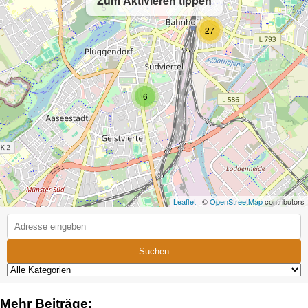
Zum Aktivieren tippen
5
27
6
Leaflet
| ©
OpenStreetMap
contributors
Suchen
Mehr Beiträge: