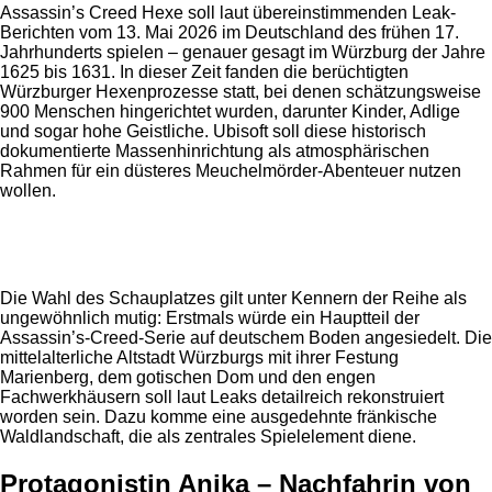
Assassin’s Creed Hexe soll laut übereinstimmenden Leak-
Berichten vom 13. Mai 2026 im Deutschland des frühen 17.
Jahrhunderts spielen – genauer gesagt im Würzburg der Jahre
1625 bis 1631. In dieser Zeit fanden die berüchtigten
Würzburger Hexenprozesse statt, bei denen schätzungsweise
900 Menschen hingerichtet wurden, darunter Kinder, Adlige
und sogar hohe Geistliche. Ubisoft soll diese historisch
dokumentierte Massenhinrichtung als atmosphärischen
Rahmen für ein düsteres Meuchelmörder-Abenteuer nutzen
wollen.
Anzeige
Die Wahl des Schauplatzes gilt unter Kennern der Reihe als
ungewöhnlich mutig: Erstmals würde ein Hauptteil der
Assassin’s-Creed-Serie auf deutschem Boden angesiedelt. Die
mittelalterliche Altstadt Würzburgs mit ihrer Festung
Marienberg, dem gotischen Dom und den engen
Fachwerkhäusern soll laut Leaks detailreich rekonstruiert
worden sein. Dazu komme eine ausgedehnte fränkische
Waldlandschaft, die als zentrales Spielelement diene.
Protagonistin Anika – Nachfahrin von