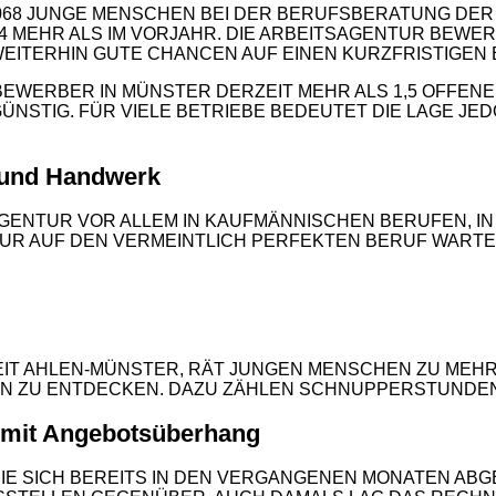
.068 JUNGE MENSCHEN BEI DER BERUFSBERATUNG DER
44 MEHR ALS IM VORJAHR. DIE ARBEITSAGENTUR BEWE
WEITERHIN GUTE CHANCEN AUF EINEN KURZFRISTIGEN E
WERBER IN MÜNSTER DERZEIT MEHR ALS 1,5 OFFENE
NSTIG. FÜR VIELE BETRIEBE BEDEUTET DIE LAGE JED
 und Handwerk
GENTUR VOR ALLEM IN KAUFMÄNNISCHEN BERUFEN, IN 
NUR AUF DEN VERMEINTLICH PERFEKTEN BERUF WART
EIT AHLEN-MÜNSTER, RÄT JUNGEN MENSCHEN ZU MEHR
EN ZU ENTDECKEN. DAZU ZÄHLEN SCHNUPPERSTUNDEN,
 mit Angebotsüberhang
DIE SICH BEREITS IN DEN VERGANGENEN MONATEN ABG