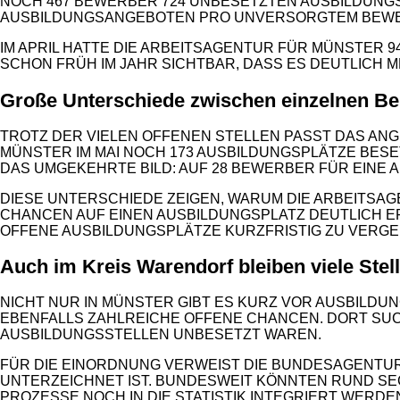
NOCH 467 BEWERBER 724 UNBESETZTEN AUSBILDUNGS
AUSBILDUNGSANGEBOTEN PRO UNVERSORGTEM BEW
IM APRIL HATTE DIE ARBEITSAGENTUR FÜR MÜNSTER 
SCHON FRÜH IM JAHR SICHTBAR, DASS ES DEUTLICH
Große Unterschiede zwischen einzelnen Be
TROTZ DER VIELEN OFFENEN STELLEN PASST DAS AN
MÜNSTER IM MAI NOCH 173 AUSBILDUNGSPLÄTZE BESET
DAS UMGEKEHRTE BILD: AUF 28 BEWERBER FÜR EINE 
DIESE UNTERSCHIEDE ZEIGEN, WARUM DIE ARBEITSAG
CHANCEN AUF EINEN AUSBILDUNGSPLATZ DEUTLICH E
FFENE AUSBILDUNGSPLÄTZE KURZFRISTIG ZU VERGE
Auch im Kreis Warendorf bleiben viele Stell
NICHT NUR IN MÜNSTER GIBT ES KURZ VOR AUSBILDU
EBENFALLS ZAHLREICHE OFFENE CHANCEN. DORT SUC
AUSBILDUNGSSTELLEN UNBESETZT WAREN.
FÜR DIE EINORDNUNG VERWEIST DIE BUNDESAGENTUR
UNTERZEICHNET IST. BUNDESWEIT KÖNNTEN RUND S
PROZESSE NOCH IN DIE STATISTIK INTEGRIERT WERDE