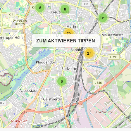
8
8
2
72
ZUM AKTIVIEREN TIPPEN
5
27
6