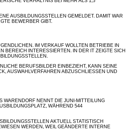
ISCHE VERHÄLTNIS BEI MEHR ALS 1,5
FENE AUSBILDUNGSSTELLEN GEMELDET. DAMIT WAR
GTE BEWERBER GIBT.
GENDLICHEN. IM VERKAUF WOLLTEN BETRIEBE IN
BEREICH INTERESSIERTEN. IN DER IT ZEIGTE SICH
SBILDUNGSSTELLEN.
LICHE BERUFSBILDER EINBEZIEHT, KANN SEINE
CK, AUSWAHLVERFAHREN ABZUSCHLIESSEN UND O
IS WARENDORF NENNT DIE JUNI-MITTEILUNG
AUSBILDUNGSPLATZ, WÄHREND 544
SBILDUNGSSTELLEN AKTUELL STATISTISCH
EWIESEN WERDEN, WEIL GEÄNDERTE INTERNE