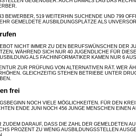
STELLEN GEGENÜBER. AUCH DAMALS LAG DAS RECHNER
ERBER.
943 BEWERBER, 519 WEITERHIN SUCHENDE UND 799 OF
 MEHR GEMELDETE AUSBILDUNGSPLÄTZE ALS UNVERSOR
rufen
GEBOT NICHT IMMER ZU DEN BERUFSWÜNSCHEN DER JU
ZEN, WÄHREND SICH NUR 40 JUGENDLICHE FÜR DIESEN 
AUSBILDUNG ALS FACHINFORMATIKER KAMEN NUR 6 AU
ENTUR ZUR PRÜFUNG VON ALTERNATIVEN RÄT. WER ÄHN
RHÖHEN. GLEICHZEITIG STEHEN BETRIEBE UNTER DRU
BEN.
2
en frei
NGSBEGINN NOCH VIELE MÖGLICHKEITEN. FÜR DEN KRE
HTEN ENDE JUNI NOCH 456 JUNGE MENSCHEN EINEN 
 ZUDEM DARAUF, DASS DIE ZAHL DER GEMELDETEN AU
ECHS PROZENT ZU WENIG AUSBILDUNGSSTELLEN AUSG
N.