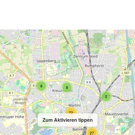
2
8
8
2
72
Zum Aktivieren tippen
5
27