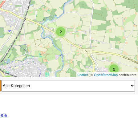
2
2
Leaflet
| ©
OpenStreetMap
contributors
2