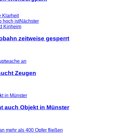
 Klarheit
 hoch ist
Nächster
tobahn zeitweise gesperrt
i sucht Zeugen
t auch Objekt in Münster