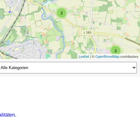
2
2
Leaflet
| ©
OpenStreetMap
contributors
2