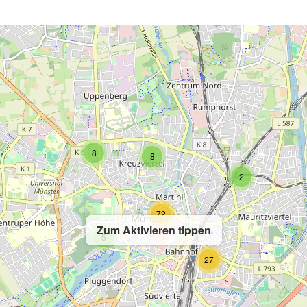
8
8
2
72
Zum Aktivieren tippen
5
27