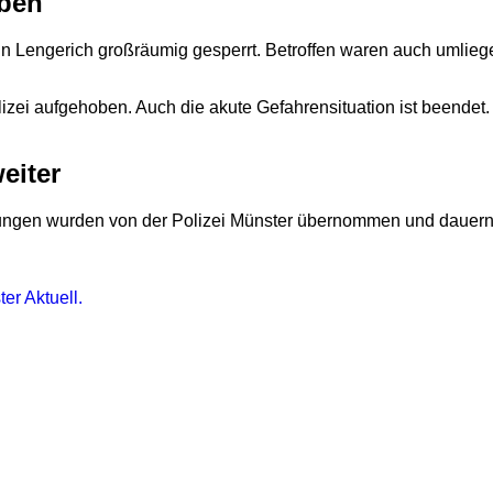
oben
2
n Lengerich großräumig gesperrt. Betroffen waren auch umlieg
zei aufgehoben. Auch die akute Gefahrensituation ist beendet.
eiter
ittlungen wurden von der Polizei Münster übernommen und daue
er Aktuell.
2
2