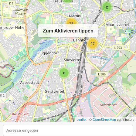
2
72
Zum Aktivieren tippen
5
27
6
Leaflet
| ©
OpenStreetMap
contributors