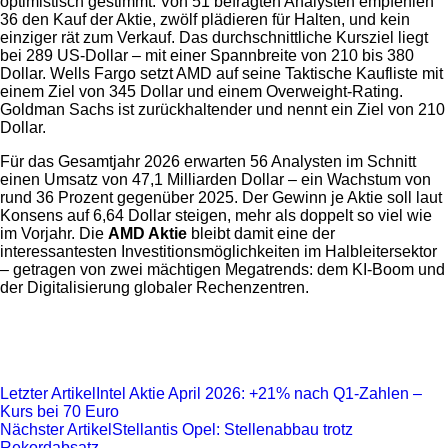
optimistisch gestimmt. Von 51 befragten Analysten empfehlen
36 den Kauf der Aktie, zwölf plädieren für Halten, und kein
einziger rät zum Verkauf. Das durchschnittliche Kursziel liegt
bei 289 US-Dollar – mit einer Spannbreite von 210 bis 380
Dollar. Wells Fargo setzt AMD auf seine Taktische Kaufliste mit
einem Ziel von 345 Dollar und einem Overweight-Rating.
Goldman Sachs ist zurückhaltender und nennt ein Ziel von 210
Dollar.
Für das Gesamtjahr 2026 erwarten 56 Analysten im Schnitt
einen Umsatz von 47,1 Milliarden Dollar – ein Wachstum von
rund 36 Prozent gegenüber 2025. Der Gewinn je Aktie soll laut
Konsens auf 6,64 Dollar steigen, mehr als doppelt so viel wie
im Vorjahr. Die
AMD Aktie
bleibt damit eine der
interessantesten Investitionsmöglichkeiten im Halbleitersektor
– getragen von zwei mächtigen Megatrends: dem KI-Boom und
der Digitalisierung globaler Rechenzentren.
Letzter Artikel
Intel Aktie April 2026: +21% nach Q1-Zahlen –
Kurs bei 70 Euro
Nächster Artikel
Stellantis Opel: Stellenabbau trotz
Rekordabsatz