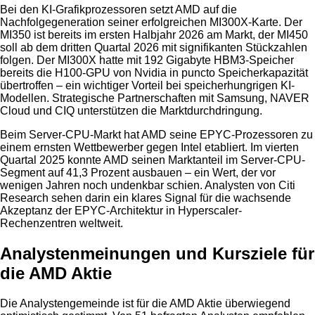
Bei den KI-Grafikprozessoren setzt AMD auf die
Nachfolgegeneration seiner erfolgreichen MI300X-Karte. Der
MI350 ist bereits im ersten Halbjahr 2026 am Markt, der MI450
soll ab dem dritten Quartal 2026 mit signifikanten Stückzahlen
folgen. Der MI300X hatte mit 192 Gigabyte HBM3-Speicher
bereits die H100-GPU von Nvidia in puncto Speicherkapazität
übertroffen – ein wichtiger Vorteil bei speicherhungrigen KI-
Modellen. Strategische Partnerschaften mit Samsung, NAVER
Cloud und CIQ unterstützen die Marktdurchdringung.
Beim Server-CPU-Markt hat AMD seine EPYC-Prozessoren zu
einem ernsten Wettbewerber gegen Intel etabliert. Im vierten
Quartal 2025 konnte AMD seinen Marktanteil im Server-CPU-
Segment auf 41,3 Prozent ausbauen – ein Wert, der vor
wenigen Jahren noch undenkbar schien. Analysten von Citi
Research sehen darin ein klares Signal für die wachsende
Akzeptanz der EPYC-Architektur in Hyperscaler-
Rechenzentren weltweit.
Analystenmeinungen und Kursziele für
die AMD Aktie
Die Analystengemeinde ist für die AMD Aktie überwiegend