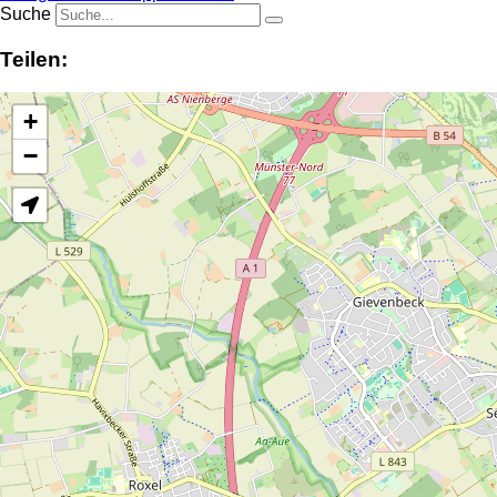
Suche
Teilen:
+
−