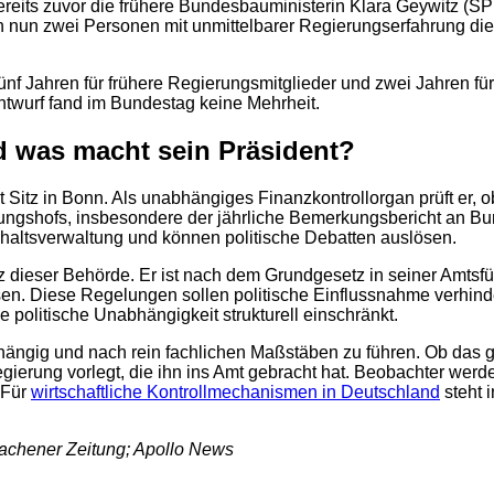
s bereits zuvor die frühere Bundesbauministerin Klara Geywitz 
en nun zwei Personen mit unmittelbarer Regierungserfahrung die
2
ünf Jahren für frühere Regierungsmitglieder und zwei Jahren für
twurf fand im Bundestag keine Mehrheit.
 was macht sein Präsident?
t Sitz in Bonn. Als unabhängiges Finanzkontrollorgan prüft er,
ofs, insbesondere der jährliche Bemerkungsbericht an Bundest
altsverwaltung und können politische Debatten auslösen.
z dieser Behörde. Er ist nach dem Grundgesetz in seiner Amts
sen. Diese Regelungen sollen politische Einflussnahme verhinde
politische Unabhängigkeit strukturell einschränkt.
ängig und nach rein fachlichen Maßstäben zu führen. Ob das g
gierung vorlegt, die ihn ins Amt gebracht hat. Beobachter wer
 Für
wirtschaftliche Kontrollmechanismen in Deutschland
steht 
Aachener Zeitung; Apollo News
2