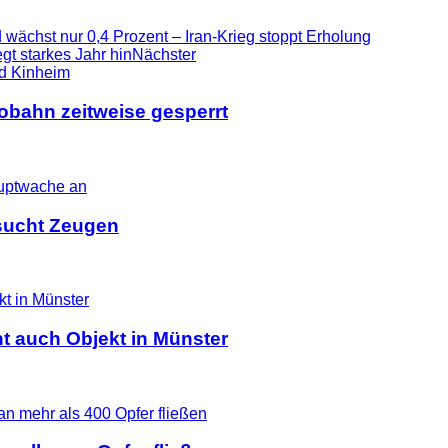
wächst nur 0,4 Prozent – Iran-Krieg stoppt Erholung
gt starkes Jahr hin
Nächster
tobahn zeitweise gesperrt
i sucht Zeugen
t auch Objekt in Münster