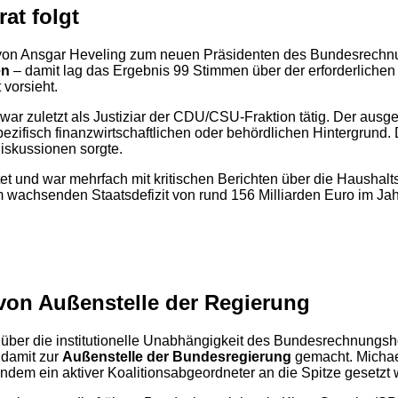
at folgt
l von Ansgar Heveling zum neuen Präsidenten des Bundesrech
en
– damit lag das Ergebnis 99 Stimmen über der erforderlichen
 vorsieht.
r zuletzt als Justiziar der CDU/CSU-Fraktion tätig. Der ausgebi
ezifisch finanzwirtschaftlichen oder behördlichen Hintergrund
iskussionen sorgte.
et und war mehrfach mit kritischen Berichten über die Haushalt
wachsenden Staatsdefizit von rund 156 Milliarden Euro im Jahr 
 von Außenstelle der Regierung
ber die institutionelle Unabhängigkeit des Bundesrechnungshofs
 damit zur
Außenstelle der Bundesregierung
gemacht. Michael
ndem ein aktiver Koalitionsabgeordneter an die Spitze gesetzt 