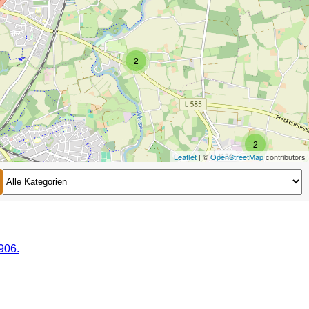
2
2
Leaflet
| ©
OpenStreetMap
contributors
2