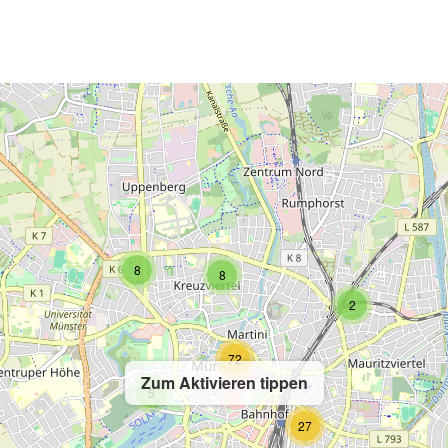
2
8
8
2
72
Zum Aktivieren tippen
5
27