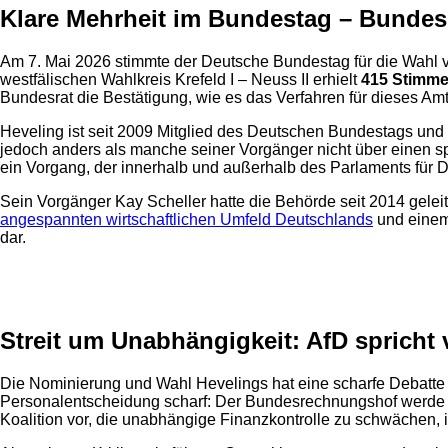
Klare Mehrheit im Bundestag – Bundesr
Am 7. Mai 2026 stimmte der Deutsche Bundestag für die Wah
westfälischen Wahlkreis Krefeld I – Neuss II erhielt
415 Stimm
Bundesrat die Bestätigung, wie es das Verfahren für dieses Amt
Heveling ist seit 2009 Mitglied des Deutschen Bundestags und wa
jedoch anders als manche seiner Vorgänger nicht über einen sp
ein Vorgang, der innerhalb und außerhalb des Parlaments für D
Sein Vorgänger Kay Scheller hatte die Behörde seit 2014 geleit
angespannten wirtschaftlichen Umfeld Deutschlands
und einem 
dar.
Anzeige
Streit um Unabhängigkeit: AfD spricht
Die Nominierung und Wahl Hevelings hat eine scharfe Debatte ü
Personalentscheidung scharf: Der Bundesrechnungshof werde
Koalition vor, die unabhängige Finanzkontrolle zu schwächen, i