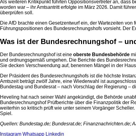
Als weiteren Kritikpunkt führten Oppositionsvertreter an, das
worden war – ihr Amtsantritt erfolgte im März 2026. Damit führ
überprüfen soll.
Die AfD brachte einen Gesetzentwurf ein, der Wartezeiten von f
Führungspositionen des Bundesrechnungshofs vorsieht. Der En
Was ist der Bundesrechnungshof – und
Der Bundesrechnungshof ist eine
oberste Bundesbehörde
mi
und ordnungsgemäß umgehen. Die Berichte des Bundesrechnungsh
Sie decken Verschwendung auf, benennen Mängel in der Haush
Der Präsident des Bundesrechnungshofs ist die höchste Instan
Amtszeit beträgt zwölf Jahre, eine Wiederwahl ist ausgeschlos
Bundestag und Bundesrat – nach Vorschlag der Regierung – die 
Heveling hat nach seiner Wahl angekündigt, die Behörde unabh
Bundesrechnungshof Prüfberichte über die Finanzpolitik der Re
weiterhin so kritisch prüft wie unter seinem Vorgänger Scheller.
Spiel.
Quellen: Bundestag.de; Bundesrat.de; Finanznachrichten.de; 
Instagram
Whatsapp
Linkedin