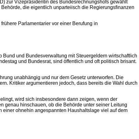
(SPD) zur Vizepräsidentin des Bundesrechnungshofs gewählt
 Behörde, die eigentlich unparteiisch die Regierungsfinanzen
 frühere Parlamentarier vor einer Berufung in
 ob Bund und Bundesverwaltung mit Steuergeldern wirtschaftlich
ag und Bundesrat, sind öffentlich und oft politisch brisant.
führung unabhängig und nur dem Gesetz unterworfen. Die
rn. Kritiker argumentieren jedoch, dass bereits die Wahl durch
elingt, wird sich insbesondere dann zeigen, wenn der
den genau hinschauen, ob die Behörde unter seiner Leitung
in einer ohnehin angespannten Haushaltslage viel auf dem
2