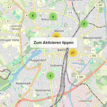
8
8
2
72
Zum Aktivieren tippen
5
27
6