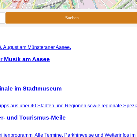
Suchen
er Musik am Aasee
ginale im Stadtmuseum
r- und Tourismus-Meile