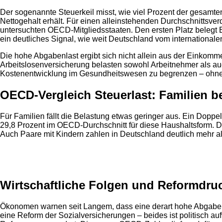
Der sogenannte Steuerkeil misst, wie viel Prozent der gesamt
Nettogehalt erhält. Für einen alleinstehenden Durchschnittsver
untersuchten OECD-Mitgliedsstaaten. Den ersten Platz belegt B
ein deutliches Signal, wie weit Deutschland vom internationalen M
Die hohe Abgabenlast ergibt sich nicht allein aus der Einkomme
Arbeitslosenversicherung belasten sowohl Arbeitnehmer als au
Kostenentwicklung im Gesundheitswesen zu begrenzen – ohne di
OECD-Vergleich Steuerlast: Familien be
Für Familien fällt die Belastung etwas geringer aus. Ein Dopp
29,8 Prozent im OECD-Durchschnitt für diese Haushaltsform. Der
Auch Paare mit Kindern zahlen in Deutschland deutlich mehr als 
Anzeige
Wirtschaftliche Folgen und Reformdru
Ökonomen warnen seit Langem, dass eine derart hohe Abgabenla
eine Reform der Sozialversicherungen – beides ist politisch auf