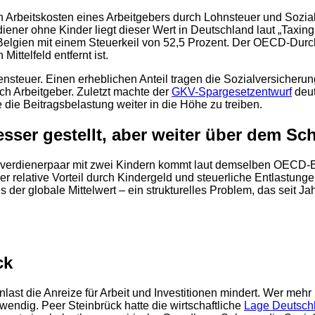
en Arbeitskosten eines Arbeitgebers durch Lohnsteuer und Sozi
diener ohne Kinder liegt dieser Wert in Deutschland laut „Taxi
elgien mit einem Steuerkeil von 52,5 Prozent. Der OECD-Durchs
ittelfeld entfernt ist.
nsteuer. Einen erheblichen Anteil tragen die Sozialversicherun
ch Arbeitgeber. Zuletzt machte der
GKV-Spargesetzentwurf
deut
e Beitragsbelastung weiter in die Höhe zu treiben.
sser gestellt, aber weiter über dem Sch
elverdienerpaar mit zwei Kindern kommt laut demselben OECD-Be
 relative Vorteil durch Kindergeld und steuerliche Entlastungen
der globale Mittelwert – ein strukturelles Problem, das seit Jah
2
ck
st die Anreize für Arbeit und Investitionen mindert. Wer mehr
wendig. Peer Steinbrück hatte die wirtschaftliche
Lage Deutschl