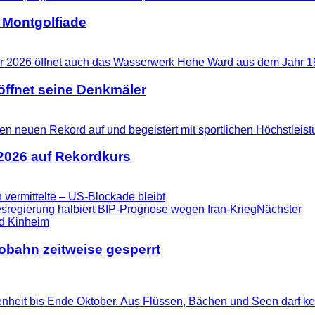
 Montgolfiade
ffnet seine Denkmäler
 2026 auf Rekordkurs
 vermittelte – US-Blockade bleibt
egierung halbiert BIP-Prognose wegen Iran-Krieg
Nächster
tobahn zeitweise gesperrt