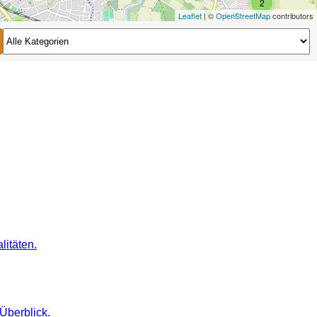
2
Leaflet
| ©
OpenStreetMap
contributors
2