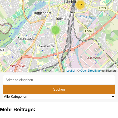
27
6
Leaflet
| ©
OpenStreetMap
contributors
Suchen
Mehr Beiträge: