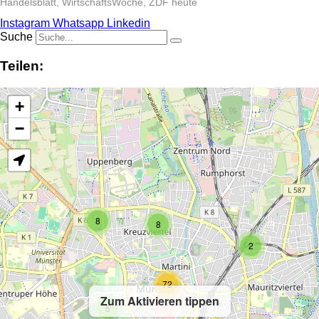
Handelsblatt, WirtschaftsWoche, ZDF heute
Instagram
Whatsapp
Linkedin
Suche
Teilen:
+
−
8
8
2
72
Zum Aktivieren tippen
5