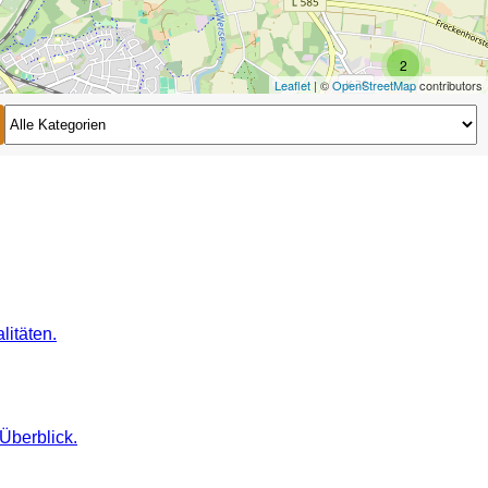
2
Leaflet
| ©
OpenStreetMap
contributors
2