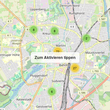
8
8
2
72
Zum Aktivieren tippen
5
27
6