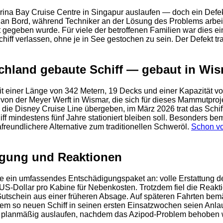
arina Bay Cruise Centre in Singapur auslaufen — doch ein Defe
 an Bord, während Techniker an der Lösung des Problems arbeit
gegeben wurde. Für viele der betroffenen Familien war dies ein
iff verlassen, ohne je in See gestochen zu sein. Der Defekt tr
schland gebaute Schiff — gebaut in Wi
it einer Länge von 342 Metern, 19 Decks und einer Kapazität von
f von der Meyer Werft in Wismar, die sich für dieses Mammutpr
die Disney Cruise Line übergeben, im März 2026 trat das Schiff
 mindestens fünf Jahre stationiert bleiben soll. Besonders beme
freundlichere Alternative zum traditionellen Schweröl.
Schon vo
digung und Reaktionen
 ein umfassendes Entschädigungspaket an: volle Erstattung der
2
S-Dollar pro Kabine für Nebenkosten. Trotzdem fiel die Reakti
nt-Gutschein aus einer früheren Absage. Auf späteren Fahrten
nem so neuen Schiff in seinen ersten Einsatzwochen seien Anla
en planmäßig auslaufen, nachdem das Azipod-Problem behoben