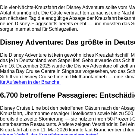
Die vier-Nächte-Kreuzfahrt der Disney Adventure sollte vom M
Abfahrt unmöglich. Die Gäste verbrachten zunächst eine Nacht
am nächsten Tag die endgültige Absage der Kreuzfahrt bekannt 
neuen Disney-Flaggschiffs bereits erlebt — und mussten das Sch
sorgte international für Schlagzeilen.
Disney Adventure: Das größte in Deut
Die Disney Adventure ist kein gewöhnliches Kreuzfahrtschiff. M
das je in Deutschland vom Stapel lief. Gebaut wurde das Schif
Am 16. Dezember 2025 wurde die Disney Adventure offiziell an 
Marina Bay Cruise Centre in Singapur vorgesehen, wo das Schiff
Schiff von Disney Cruise Line mit Methanolantrieb — eine klima
für Aufsehen in der Branche.
6.700 betroffene Passagiere: Entschä
Disney Cruise Line bot den betroffenen Gästen nach der Absage
Kreuzfahrt, Übernahme etwaiger Hotelkosten sowie bis zu 500 U
bereits die zweite Stornierung — sie nutzten ihren 50-Proze
unterbesetzte Restaurants. Andere zeigten Verständnis: Bei ei
Kreuzfahrt ab dem 11. Mai 2026 konnte laut Branchenbericht