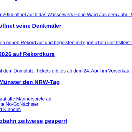
ffnet seine Denkmäler
 2026 auf Rekordkurs
t Münster den NRW-Tag
agt alle Männerspiele ab
lute No-Go
Nächster
tobahn zeitweise gesperrt