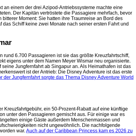
kt an einem der drei Azipod-Antriebssysteme machte eine
eten. Der Kapitän vertröstete die Passagiere mehrfach, bevor
 bitterer Moment: Sie hatten ihre Traumreise an Bord des
af das Schiff keine zwei Monate nach seiner ersten Fahrt und
smar
 rund 6.700 Passagieren ist sie das größte Kreuzfahrtschiff,
ojekt eigens unter dem Namen Meyer Wismar neu organisierte.
 seine Jungfernfahrt ab Singapur an. Als Heimathafen ist das
rkenswert ist der Antrieb: Die Disney Adventure ist das erste
r der Jungfernfahrt sorgte das Thema Disney Adventure World
 Kreuzfahrtgebühr, ein 50-Prozent-Rabatt auf eine künftige
on unter den Passagieren gemischt aus. Für einige war es
 bemängelten einige Gäste außerdem Menschenmassen und
ufschwierigkeiten nicht ungewöhnlich. Die nachfolgende
 worden war.
Auch auf der Caribbean Princess kam es 2026 zu