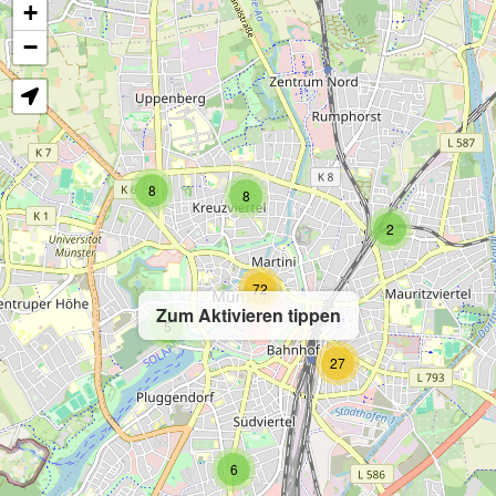
+
−
8
8
2
72
Zum Aktivieren tippen
5
27
6