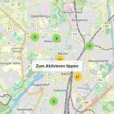
8
8
2
72
Zum Aktivieren tippen
5
27
6