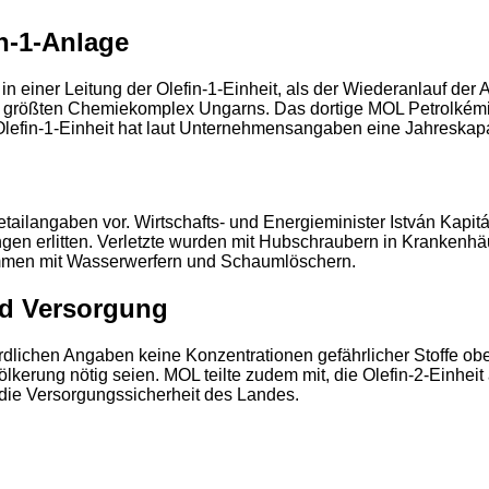
n-1-Anlage
iner Leitung der Olefin-1-Einheit, als der Wiederanlauf der An
 größten Chemiekomplex Ungarns. Das dortige MOL Petrolkémia
e Olefin-1-Einheit hat laut Unternehmensangaben eine Jahreskap
ailangaben vor. Wirtschafts- und Energieminister István Kapitán
ungen erlitten. Verletzte wurden mit Hubschraubern in Krankenh
ammen mit Wasserwerfern und Schaumlöschern.
nd Versorgung
dlichen Angaben keine Konzentrationen gefährlicher Stoffe obe
kerung nötig seien. MOL teilte zudem mit, die Olefin-2-Einheit
die Versorgungssicherheit des Landes.
2