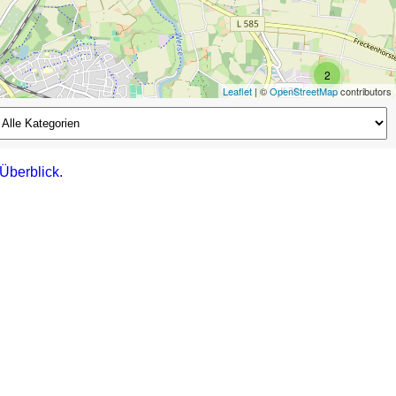
2
Leaflet
| ©
OpenStreetMap
contributors
2