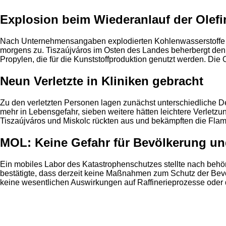
Explosion beim Wiederanlauf der Olefi
Nach Unternehmensangaben explodierten Kohlenwasserstoffe in e
morgens zu. Tiszaújváros im Osten des Landes beherbergt den
Propylen, die für die Kunststoffproduktion genutzt werden. Di
Neun Verletzte in Kliniken gebracht
Zu den verletzten Personen lagen zunächst unterschiedliche Det
mehr in Lebensgefahr, sieben weitere hätten leichtere Verletz
Tiszaújváros und Miskolc rückten aus und bekämpften die Fl
MOL: Keine Gefahr für Bevölkerung u
Ein mobiles Labor des Katastrophenschutzes stellte nach behör
bestätigte, dass derzeit keine Maßnahmen zum Schutz der Bevöl
keine wesentlichen Auswirkungen auf Raffinerieprozesse oder 
Anzeige