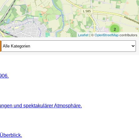
2
Leaflet
| ©
OpenStreetMap
contributors
2