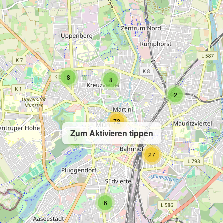
8
8
2
72
Zum Aktivieren tippen
5
27
6