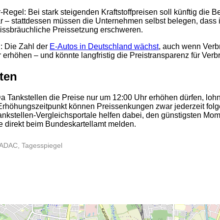
Regel: Bei stark steigenden Kraftstoffpreisen soll künftig die
– stattdessen müssen die Unternehmen selbst belegen, dass ih
 missbräuchliche Preissetzung erschweren.
h: Die Zahl der
E-Autos in Deutschland wächst
, auch wenn Verb
r erhöhen – und könnte langfristig die Preistransparenz für Ver
ten
Da Tankstellen die Preise nur um 12:00 Uhr erhöhen dürfen, lohn
rhöhungszeitpunkt können Preissenkungen zwar jederzeit folge
kstellen-Vergleichsportale helfen dabei, den günstigsten Mome
e direkt beim Bundeskartellamt melden.
2
 ADAC, Tagesspiegel
2