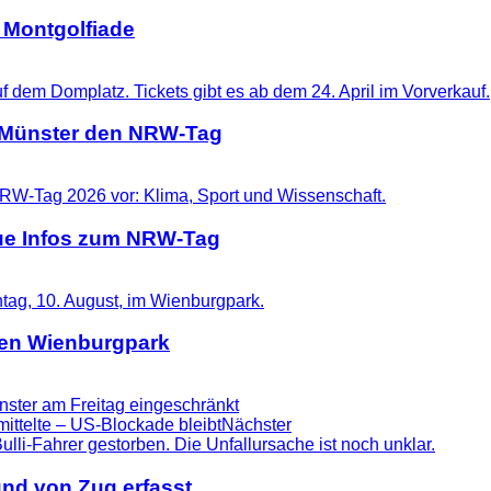
 Montgolfiade
t Münster den NRW-Tag
eue Infos zum NRW-Tag
 den Wienburgpark
ster am Freitag eingeschränkt
mittelte – US-Blockade bleibt
Nächster
nd von Zug erfasst