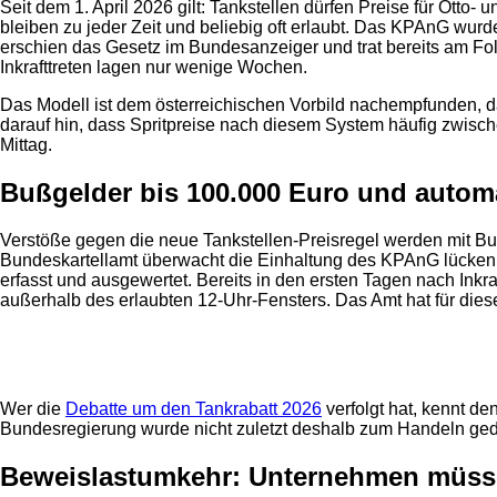
Seit dem 1. April 2026 gilt: Tankstellen dürfen Preise für Otto
bleiben zu jeder Zeit und beliebig oft erlaubt. Das KPAnG w
erschien das Gesetz im Bundesanzeiger und trat bereits am Fo
Inkrafttreten lagen nur wenige Wochen.
Das Modell ist dem österreichischen Vorbild nachempfunden, 
darauf hin, dass Spritpreise nach diesem System häufig zwisch
Mittag.
Bußgelder bis 100.000 Euro und autom
Verstöße gegen die neue Tankstellen-Preisregel werden mit Buß
Bundeskartellamt überwacht die Einhaltung des KPAnG lückenlo
erfasst und ausgewertet. Bereits in den ersten Tagen nach Ink
außerhalb des erlaubten 12-Uhr-Fensters. Das Amt hat für diese
Anzeige
Wer die
Debatte um den Tankrabatt 2026
verfolgt hat, kennt de
Bundesregierung wurde nicht zuletzt deshalb zum Handeln ged
Beweislastumkehr: Unternehmen müss