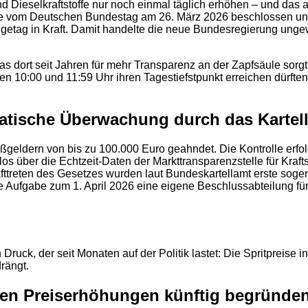
- und Dieselkraftstoffe nur noch einmal täglich erhöhen – und d
urde vom Deutschen Bundestag am 26. März 2026 beschlossen un
lgetag in Kraft. Damit handelte die neue Bundesregierung ung
das dort seit Jahren für mehr Transparenz an der Zapfsäule s
en 10:00 und 11:59 Uhr ihren Tagestiefstpunkt erreichen dürft
atische Überwachung durch das Kartel
geldern von bis zu 100.000 Euro geahndet. Die Kontrolle erfol
s über die Echtzeit-Daten der Markttransparenzstelle für Kraf
rafttreten des Gesetzes wurden laut Bundeskartellamt erste so
 Aufgabe zum 1. April 2026 eine eigene Beschlussabteilung für K
n Druck, der seit Monaten auf der Politik lastet: Die Spritpreis
rängt.
2
en Preiserhöhungen künftig begründe