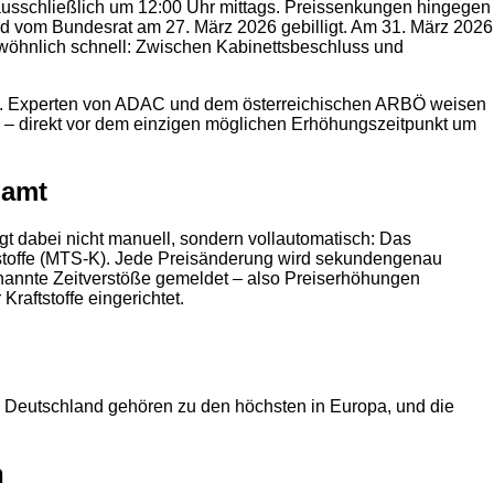
as ausschließlich um 12:00 Uhr mittags. Preissenkungen hingegen
d vom Bundesrat am 27. März 2026 gebilligt. Am 31. März 2026
ewöhnlich schnell: Zwischen Kabinettsbeschluss und
orgt. Experten von ADAC und dem österreichischen ARBÖ weisen
en – direkt vor dem einzigen möglichen Erhöhungszeitpunkt um
lamt
gt dabei nicht manuell, sondern vollautomatisch: Das
tstoffe (MTS-K). Jede Preisänderung wird sekunden­genau
genannte Zeitverstöße gemeldet – also Preiserhöhungen
raftstoffe eingerichtet.
e in Deutschland gehören zu den höchsten in Europa, und die
n