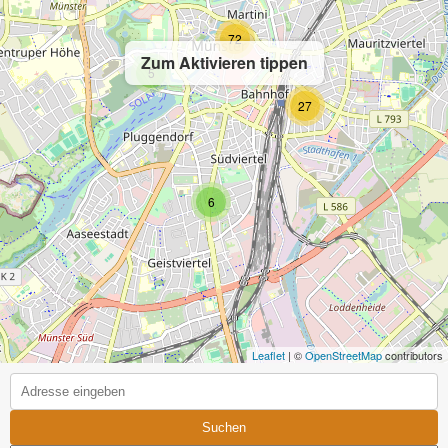
72
Zum Aktivieren tippen
5
27
6
Leaflet
| ©
OpenStreetMap
contributors
Suchen