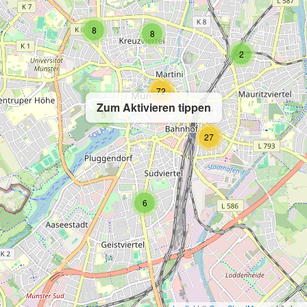
8
8
2
72
Zum Aktivieren tippen
5
27
6