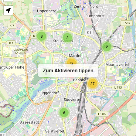
8
8
2
72
Zum Aktivieren tippen
5
27
6