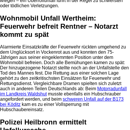
wiegen – ein Überrollunfall führt in der Regel zu schwersten
oder tödlichen Verletzungen.
Wohnmobil Unfall Wertheim:
Feuerwehr befreit Rentner – Notarzt
kommt zu spät
Alarmierte Einsatzkräfte der Feuerwehr rückten umgehend zu
dem Unglücksort in Vockenrot aus und konnten den 75-
Jährigen aus seiner eingeklemmten Position unter dem
Wohnmobil befreien. Doch alle Bemühungen kamen zu spät:
Der hinzugezogene Notarzt stellte noch an der Unfallstelle den
Tod des Mannes fest. Die Rettung aus einer solchen Lage
gehört zu den zeitkritischsten Einsätzen für Feuerwehr und
Rettungsdienst. Vergleichbare Dramen spielten sich zuletzt
auch in anderen Teilen Deutschlands ab: Beim
Motorradunfall
im Landkreis Waldshut
musste ebenfalls ein Hubschrauber
angefordert werden, und beim
schweren Unfall auf der B173
bei Köditz
kam es zu einer Vollsperrung mit
Hubschaubereinsatz.
Polizei Heilbronn ermittelt