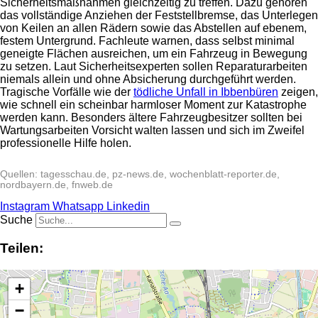
Sicherheitsmaßnahmen gleichzeitig zu treffen. Dazu gehören
das vollständige Anziehen der Feststellbremse, das Unterlegen
von Keilen an allen Rädern sowie das Abstellen auf ebenem,
festem Untergrund. Fachleute warnen, dass selbst minimal
geneigte Flächen ausreichen, um ein Fahrzeug in Bewegung
zu setzen. Laut Sicherheitsexperten sollen Reparaturarbeiten
niemals allein und ohne Absicherung durchgeführt werden.
Tragische Vorfälle wie der
tödliche Unfall in Ibbenbüren
zeigen,
wie schnell ein scheinbar harmloser Moment zur Katastrophe
werden kann. Besonders ältere Fahrzeugbesitzer sollten bei
Wartungsarbeiten Vorsicht walten lassen und sich im Zweifel
professionelle Hilfe holen.
Quellen: tagesschau.de, pz-news.de, wochenblatt-reporter.de,
nordbayern.de, fnweb.de
Instagram
Whatsapp
Linkedin
Suche
Teilen:
+
−