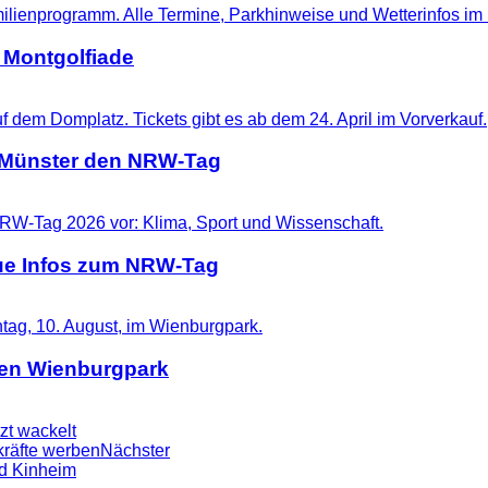
 Montgolfiade
t Münster den NRW-Tag
eue Infos zum NRW-Tag
 den Wienburgpark
zt wackelt
kräfte werben
Nächster