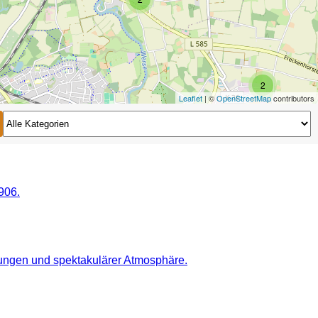
2
Leaflet
| ©
OpenStreetMap
contributors
2