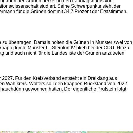
h Angaben der Grünen derzeit in den Landtagsbüros von
tionswissenschaft studiert. Seine Schwerpunkte sieht der
mann für die Grünen dort mit 34,7 Prozent der Erststimmen.
de zu übertragen. Damals holten die Grünen in Münster zwei von
knapp durch. Münster I – Steinfurt IV blieb bei der CDU. Hinzu
g und auch nicht für die Landesliste der Grünen anzutreten.
r 2027. Für den Kreisverband entsteht ein Dreiklang aus
nen Wahlkreis. Wolters soll den knappen Rückstand von 2022
 hauchdünn gewonnen hatten. Der eigentliche Prüfstein folgt
2