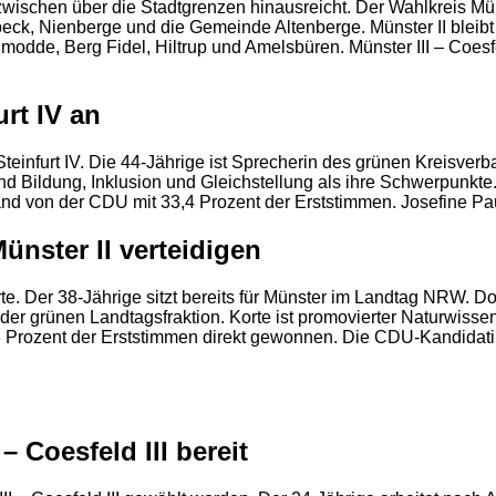
zwischen über die Stadtgrenzen hinausreicht. Der Wahlkreis Müns
, Nienberge und die Gemeinde Altenberge. Münster II bleibt vo
de, Berg Fidel, Hiltrup und Amelsbüren. Münster III – Coesfeld
urt IV an
 Steinfurt IV. Die 44-Jährige ist Sprecherin des grünen Kreisve
nd Bildung, Inklusion und Gleichstellung als ihre Schwerpunkte
d von der CDU mit 33,4 Prozent der Erststimmen. Josefine Pau
ünster II verteidigen
e. Der 38-Jährige sitzt bereits für Münster im Landtag NRW. Dort
r grünen Landtagsfraktion. Korte ist promovierter Naturwissens
,3 Prozent der Erststimmen direkt gewonnen. Die CDU-Kandidati
 Coesfeld III bereit
2