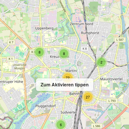
8
8
2
72
Zum Aktivieren tippen
5
27
6