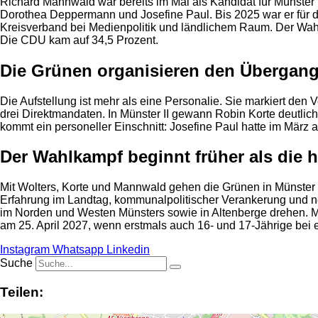
Richard Mannwald war bereits im Mai als Kandidat für Münster 
Dorothea Deppermann und Josefine Paul. Bis 2025 war er für di
Kreisverband bei Medienpolitik und ländlichem Raum. Der Wahl
Die CDU kam auf 34,5 Prozent.
Die Grünen organisieren den Übergang
Die Aufstellung ist mehr als eine Personalie. Sie markiert de
drei Direktmandaten. In Münster II gewann Robin Korte deutlich,
kommt ein personeller Einschnitt: Josefine Paul hatte im März 
Der Wahlkampf beginnt früher als die 
Mit Wolters, Korte und Mannwald gehen die Grünen in Münster f
Erfahrung im Landtag, kommunalpolitischer Verankerung und ne
im Norden und Westen Münsters sowie in Altenberge drehen. Man
am 25. April 2027, wenn erstmals auch 16- und 17-Jährige bei
Instagram
Whatsapp
Linkedin
Suche
Teilen: