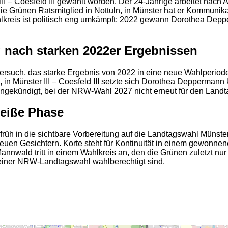
III – Coesfeld III gewählt worden. Der 24-Jährige arbeitet nac
e Grünen Ratsmitglied in Nottuln, in Münster hat er Kommunika
kreis ist politisch eng umkämpft: 2022 gewann Dorothea Depper
 nach starken 2022er Ergebnissen
n Versuch, das starke Ergebnis von 2022 in eine neue Wahlperio
 in Münster III – Coesfeld III setzte sich Dorothea Deppermann 
angekündigt, bei der NRW-Wahl 2027 nicht erneut für den Landta
heiße Phase
rüh in die sichtbare Vorbereitung auf die Landtagswahl Münste
uen Gesichtern. Korte steht für Kontinuität in einem gewonne
nwald tritt in einem Wahlkreis an, den die Grünen zuletzt nur
 einer NRW-Landtagswahl wahlberechtigt sind.
2
2