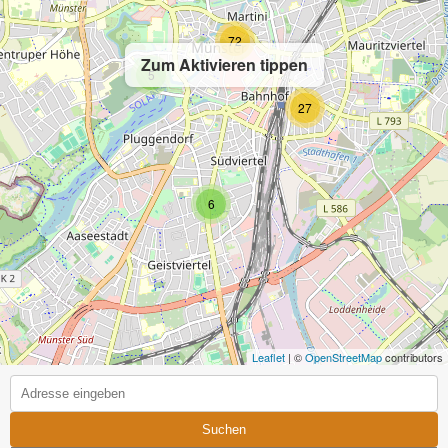
72
Zum Aktivieren tippen
5
27
6
Leaflet
| ©
OpenStreetMap
contributors
Suchen