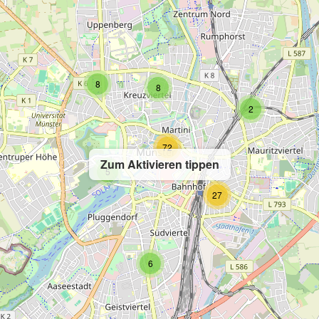
8
8
2
72
Zum Aktivieren tippen
5
27
6