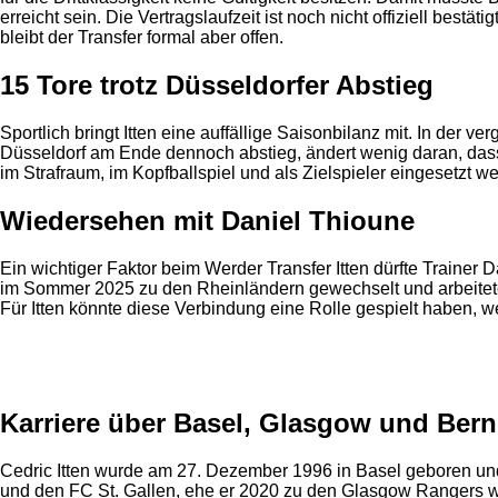
erreicht sein. Die Vertragslaufzeit ist noch nicht offiziell best
bleibt der Transfer formal aber offen.
15 Tore trotz Düsseldorfer Abstieg
Sportlich bringt Itten eine auffällige Saisonbilanz mit. In der
Düsseldorf am Ende dennoch abstieg, ändert wenig daran, dass It
im Strafraum, im Kopfballspiel und als Zielspieler eingesetzt w
Wiedersehen mit Daniel Thioune
Ein wichtiger Faktor beim Werder Transfer Itten dürfte Trainer
im Sommer 2025 zu den Rheinländern gewechselt und arbeitete 
Für Itten könnte diese Verbindung eine Rolle gespielt haben, w
Anzeige
Karriere über Basel, Glasgow und Bern
Cedric Itten wurde am 27. Dezember 1996 in Basel geboren und 
und den FC St. Gallen, ehe er 2020 zu den Glasgow Rangers wec