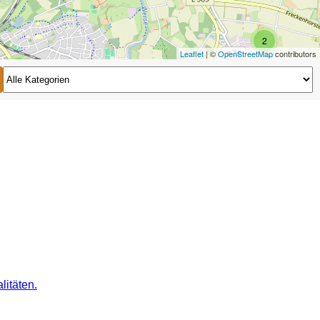
2
Leaflet
| ©
OpenStreetMap
contributors
2