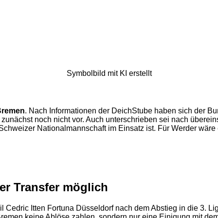
Symbolbild mit KI erstellt
Bremen
. Nach Informationen der DeichStube haben sich der Bun
lag zunächst noch nicht vor. Auch unterschrieben sei nach übere
 Schweizer Nationalmannschaft im Einsatz ist. Für Werder wäre 
er Transfer möglich
 Cedric Itten Fortuna Düsseldorf nach dem Abstieg in die 3. Lig
te Bremen keine Ablöse zahlen, sondern nur eine Einigung mit d