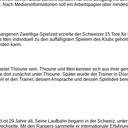
ätigt. Nach Medieninformationen soll ein Arbeitspapier über minde
 vergangenen Zweitliga-Spielzeit erzielte der Schweizer 15 Tore 
ten individuell zu den auffälligsten Spielern des Klubs gehörte.
erden kann.
 Daniel Thioune sein. Thioune und Itten kennen sich aus ihrer 
dort zunächst unter Thioune. Später wurde der Trainer in Düss
eil er den Trainer, dessen Ansprache und dessen Spielidee bere
2
ist 29 Jahre alt. Seine Laufbahn begann in der Schweiz, unter
hselte. Mit den Rangers sammelte er internationale Erfahrung u