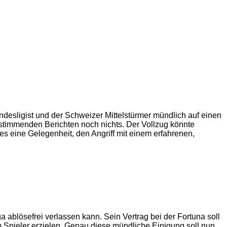
desligist und der Schweizer Mittelstürmer mündlich auf einen
instimmenden Berichten noch nichts. Der Vollzug könnte
es eine Gelegenheit, den Angriff mit einem erfahrenen,
a ablösefrei verlassen kann. Sein Vertrag bei der Fortuna soll
em Spieler erzielen. Genau diese mündliche Einigung soll nun