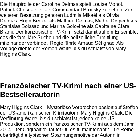
Die Hauptrolle der Caroline Delmas spielt Louise Monot.
Patrick Chesnais ist als Commandant Brodsky zu sehen. Zur
weiteren Besetzung gehören Ludmila Mikaël als Olivia
Delmas, Hugo Becker als Mathieu Delmas, Michel Delpech als
Stanislas Boissac und Marina Golovine als Capitaine Clara
Brami. Der französische TV-Krimi setzt damit auf ein Ensemble,
das die familiäre Suche und die polizeiliche Ermittlung
miteinander verbindet. Regie führte Arnaud Sélignac. Als
Vorlage diente der Roman Warte, bis du schläfst von Mary
Higgins Clark.
Anzeige
Französischer TV-Krimi nach einer US-
Bestsellerautorin
Mary Higgins Clark – Mysteriöse Verbrechen basiert auf Stoffen
der US-amerikanischen Krimiautorin Mary Higgins Clark. Die
Verfilmung Warte, bis du schläfst ist jedoch keine US-
Produktion, sondern ein französischer TV-Krimi aus dem Jahr
2014. Der Originaltitel lautet Où es-tu maintenant?. Die Reihe
überträgt die typischen Spannungsmotive der Autorin in