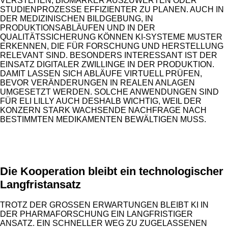
VERSTEHEN, BIOMARKER AUSZUWERTEN ODER
STUDIENPROZESSE EFFIZIENTER ZU PLANEN. AUCH IN
DER MEDIZINISCHEN BILDGEBUNG, IN
PRODUKTIONSABLÄUFEN UND IN DER
QUALITÄTSSICHERUNG KÖNNEN KI-SYSTEME MUSTER
ERKENNEN, DIE FÜR FORSCHUNG UND HERSTELLUNG
RELEVANT SIND. BESONDERS INTERESSANT IST DER
EINSATZ DIGITALER ZWILLINGE IN DER PRODUKTION.
DAMIT LASSEN SICH ABLÄUFE VIRTUELL PRÜFEN,
BEVOR VERÄNDERUNGEN IN REALEN ANLAGEN
UMGESETZT WERDEN. SOLCHE ANWENDUNGEN SIND
FÜR ELI LILLY AUCH DESHALB WICHTIG, WEIL DER
KONZERN STARK WACHSENDE NACHFRAGE NACH
BESTIMMTEN MEDIKAMENTEN BEWÄLTIGEN MUSS.
ANZEIGE
Die Kooperation bleibt ein technologischer
Langfristansatz
TROTZ DER GROSSEN ERWARTUNGEN BLEIBT KI IN D
ER PHARMAFORSCHUNG EIN LANGFRISTIGER A
NSATZ. EIN SCHNELLER WEG ZU ZUGELASSENEN M