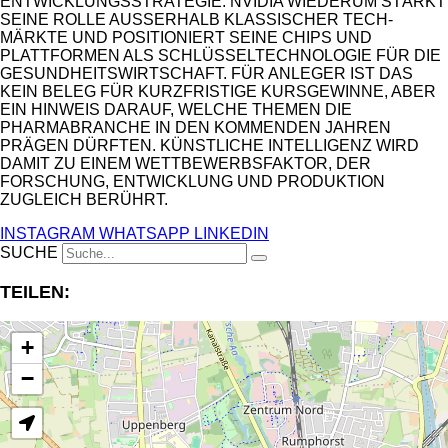
ENTWICKLUNGSSTRATEGIE. NVIDIA WIEDERUM STÄRKT
SEINE ROLLE AUSSERHALB KLASSISCHER TECH-M
ÄRKTE UND POSITIONIERT SEINE CHIPS UND P
LATTFORMEN ALS SCHLÜSSELTECHNOLOGIE FÜR DIE G
ESUNDHEITSWIRTSCHAFT. FÜR ANLEGER IST DAS K
EIN BELEG FÜR KURZFRISTIGE KURSGEWINNE, ABER E
IN HINWEIS DARAUF, WELCHE THEMEN DIE P
HARMABRANCHE IN DEN KOMMENDEN JAHREN P
RÄGEN DÜRFTEN. KÜNSTLICHE INTELLIGENZ WIRD D
AMIT ZU EINEM WETTBEWERBSFAKTOR, DER F
ORSCHUNG, ENTWICKLUNG UND PRODUKTION Z
UGLEICH BERÜHRT.
INSTAGRAM
WHATSAPP
LINKEDIN
SUCHE
TEILEN:
+
−