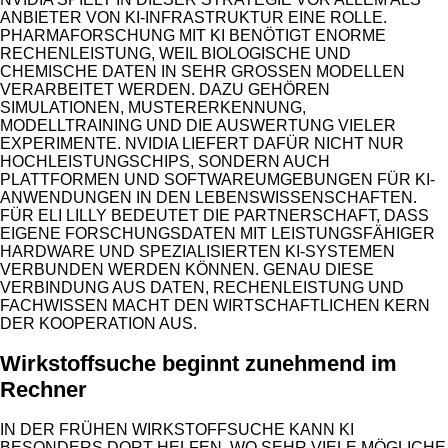
ANBIETER VON KI-INFRASTRUKTUR EINE ROLLE.
PHARMAFORSCHUNG MIT KI BENÖTIGT ENORME
RECHENLEISTUNG, WEIL BIOLOGISCHE UND
CHEMISCHE DATEN IN SEHR GROSSEN MODELLEN V
ERARBEITET WERDEN. DAZU GEHÖREN S
IMULATIONEN, MUSTERERKENNUNG, M
ODELLTRAINING UND DIE AUSWERTUNG VIELER E
XPERIMENTE. NVIDIA LIEFERT DAFÜR NICHT NUR H
OCHLEISTUNGSCHIPS, SONDERN AUCH P
LATTFORMEN UND SOFTWAREUMGEBUNGEN FÜR KI-A
NWENDUNGEN IN DEN LEBENSWISSENSCHAFTEN. F
ÜR ELI LILLY BEDEUTET DIE PARTNERSCHAFT, DASS E
IGENE FORSCHUNGSDATEN MIT LEISTUNGSFÄHIGER H
ARDWARE UND SPEZIALISIERTEN KI-SYSTEMEN V
ERBUNDEN WERDEN KÖNNEN. GENAU DIESE V
ERBINDUNG AUS DATEN, RECHENLEISTUNG UND F
ACHWISSEN MACHT DEN WIRTSCHAFTLICHEN KERN D
ER KOOPERATION AUS.
Wirkstoffsuche beginnt zunehmend im
Rechner
IN DER FRÜHEN WIRKSTOFFSUCHE KANN KI
BESONDERS DORT HELFEN, WO SEHR VIELE MÖGLICHE