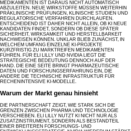
EDIKAMENTEN IST DARAUS NICHT AUTOMATISCH A
BZULEITEN. NEUE WIRKSTOFFE MÜSSEN WEITERHIN P
RÄKLINISCHE PRÜFUNGEN, KLINISCHE STUDIEN UND R
EGULATORISCHE VERFAHREN DURCHLAUFEN. E
NTSCHEIDEND IST DAHER NICHT ALLEIN, OB KI NEUE K
ANDIDATEN FINDET, SONDERN OB DIESE SPÄTER S
ICHERHEIT, WIRKSAMKEIT UND HERSTELLBARKEIT N
ACHWEISEN KÖNNEN. UNKLAR BLIEB ZUNÄCHST, IN W
ELCHEM UMFANG EINZELNE KI-PROJEKTE K
URZFRISTIG ZU MARKTREIFEN MEDIKAMENTEN F
ÜHREN. FÜR ELI LILLY UND NVIDIA LIEGT DIE S
TRATEGISCHE BEDEUTUNG DENNOCH AUF DER H
AND. DIE EINE SEITE BRINGT PHARMAZEUTISCHE D
ATEN UND FORSCHUNGSERFAHRUNG EIN, DIE A
NDERE DIE TECHNISCHE INFRASTRUKTUR FÜR R
ECHENINTENSIVE KI-MODELLE.
Warum der Markt genau hinsieht
DIE PARTNERSCHAFT ZEIGT, WIE STARK SICH DIE
GRENZEN ZWISCHEN PHARMA UND TECHNOLOGIE
VERSCHIEBEN. ELI LILLY NUTZT KI NICHT NUR ALS
ZUSATZINSTRUMENT, SONDERN ALS BESTANDTEIL
EINER BREITEREN FORSCHUNGS- UND