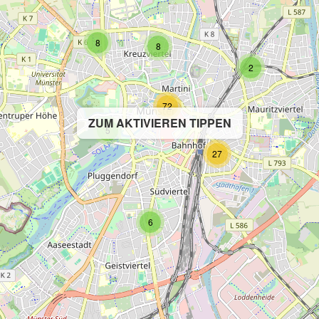
8
8
2
72
ZUM AKTIVIEREN TIPPEN
5
27
6