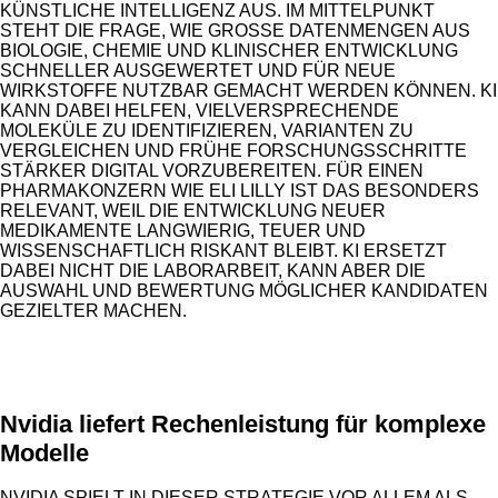
KÜNSTLICHE INTELLIGENZ AUS. IM MITTELPUNKT
STEHT DIE FRAGE, WIE GROSSE DATENMENGEN AUS B
IOLOGIE, CHEMIE UND KLINISCHER ENTWICKLUNG S
CHNELLER AUSGEWERTET UND FÜR NEUE W
IRKSTOFFE NUTZBAR GEMACHT WERDEN KÖNNEN. KI K
ANN DABEI HELFEN, VIELVERSPRECHENDE M
OLEKÜLE ZU IDENTIFIZIEREN, VARIANTEN ZU V
ERGLEICHEN UND FRÜHE FORSCHUNGSSCHRITTE S
TÄRKER DIGITAL VORZUBEREITEN. FÜR EINEN P
HARMAKONZERN WIE ELI LILLY IST DAS BESONDERS R
ELEVANT, WEIL DIE ENTWICKLUNG NEUER M
EDIKAMENTE LANGWIERIG, TEUER UND W
ISSENSCHAFTLICH RISKANT BLEIBT. KI ERSETZT D
ABEI NICHT DIE LABORARBEIT, KANN ABER DIE A
USWAHL UND BEWERTUNG MÖGLICHER KANDIDATEN G
EZIELTER MACHEN.
ANZEIGE
Nvidia liefert Rechenleistung für komplexe
Modelle
NVIDIA SPIELT IN DIESER STRATEGIE VOR ALLEM ALS