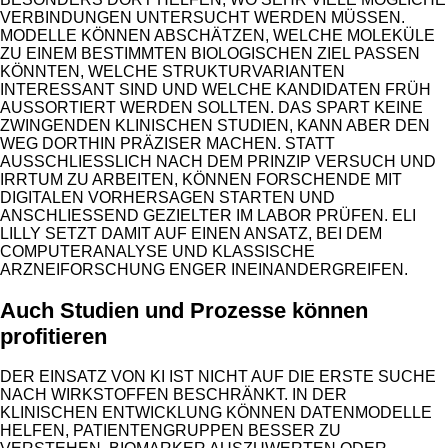
VERBINDUNGEN UNTERSUCHT WERDEN MÜSSEN.
MODELLE KÖNNEN ABSCHÄTZEN, WELCHE MOLEKÜLE
ZU EINEM BESTIMMTEN BIOLOGISCHEN ZIEL PASSEN
KÖNNTEN, WELCHE STRUKTURVARIANTEN
INTERESSANT SIND UND WELCHE KANDIDATEN FRÜH
AUSSORTIERT WERDEN SOLLTEN. DAS SPART KEINE
ZWINGENDEN KLINISCHEN STUDIEN, KANN ABER DEN
WEG DORTHIN PRÄZISER MACHEN. STATT
AUSSCHLIESSLICH NACH DEM PRINZIP VERSUCH UND I
RRTUM ZU ARBEITEN, KÖNNEN FORSCHENDE MIT D
IGITALEN VORHERSAGEN STARTEN UND A
NSCHLIESSEND GEZIELTER IM LABOR PRÜFEN. ELI LI
LLY SETZT DAMIT AUF EINEN ANSATZ, BEI DEM CO
MPUTERANALYSE UND KLASSISCHE AR
ZNEIFORSCHUNG ENGER INEINANDERGREIFEN.
Auch Studien und Prozesse können
profitieren
DER EINSATZ VON KI IST NICHT AUF DIE ERSTE SUCHE
NACH WIRKSTOFFEN BESCHRÄNKT. IN DER
KLINISCHEN ENTWICKLUNG KÖNNEN DATENMODELLE
HELFEN, PATIENTENGRUPPEN BESSER ZU