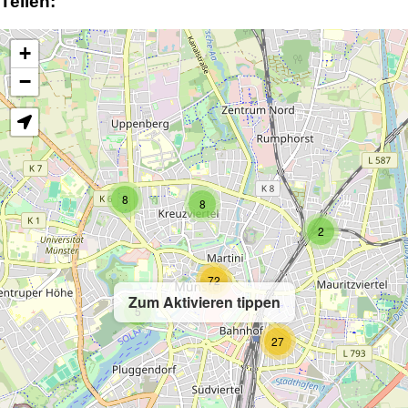
Teilen:
+
−
8
8
2
72
Zum Aktivieren tippen
5
27