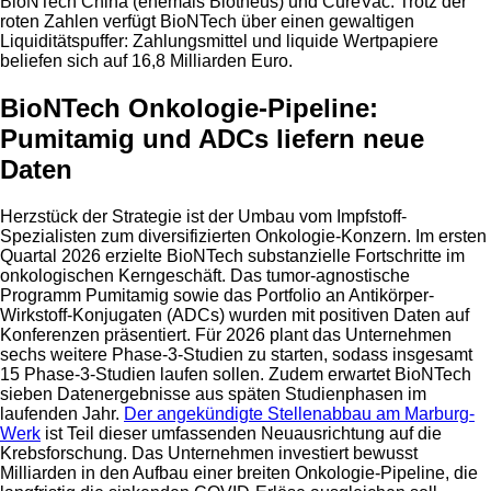
BioNTech China (ehemals Biotheus) und CureVac. Trotz der
roten Zahlen verfügt BioNTech über einen gewaltigen
Liquiditätspuffer: Zahlungsmittel und liquide Wertpapiere
beliefen sich auf 16,8 Milliarden Euro.
BioNTech Onkologie-Pipeline:
Pumitamig und ADCs liefern neue
Daten
Herzstück der Strategie ist der Umbau vom Impfstoff-
Spezialisten zum diversifizierten Onkologie-Konzern. Im ersten
Quartal 2026 erzielte BioNTech substanzielle Fortschritte im
onkologischen Kerngeschäft. Das tumor-agnostische
Programm Pumitamig sowie das Portfolio an Antikörper-
Wirkstoff-Konjugaten (ADCs) wurden mit positiven Daten auf
Konferenzen präsentiert. Für 2026 plant das Unternehmen
sechs weitere Phase-3-Studien zu starten, sodass insgesamt
15 Phase-3-Studien laufen sollen. Zudem erwartet BioNTech
sieben Datenergebnisse aus späten Studienphasen im
laufenden Jahr.
Der angekündigte Stellenabbau am Marburg-
Werk
ist Teil dieser umfassenden Neuausrichtung auf die
Krebsforschung. Das Unternehmen investiert bewusst
Milliarden in den Aufbau einer breiten Onkologie-Pipeline, die