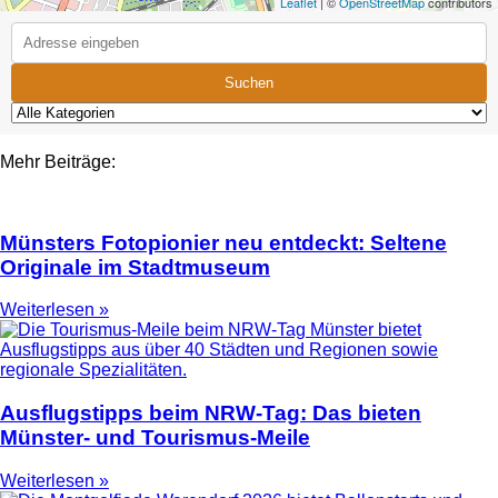
Leaflet
| ©
OpenStreetMap
contributors
Suchen
Mehr Beiträge:
Münsters Fotopionier neu entdeckt: Seltene
Originale im Stadtmuseum
Weiterlesen »
Ausflugstipps beim NRW-Tag: Das bieten
Münster- und Tourismus-Meile
Weiterlesen »