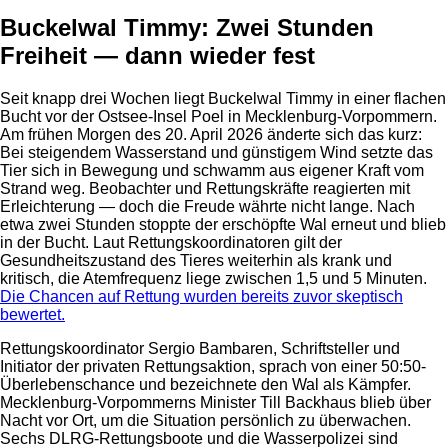
Buckelwal Timmy: Zwei Stunden
Freiheit — dann wieder fest
Seit knapp drei Wochen liegt Buckelwal Timmy in einer flachen
Bucht vor der Ostsee-Insel Poel in Mecklenburg-Vorpommern.
Am frühen Morgen des 20. April 2026 änderte sich das kurz:
Bei steigendem Wasserstand und günstigem Wind setzte das
Tier sich in Bewegung und schwamm aus eigener Kraft vom
Strand weg. Beobachter und Rettungskräfte reagierten mit
Erleichterung — doch die Freude währte nicht lange. Nach
etwa zwei Stunden stoppte der erschöpfte Wal erneut und blieb
in der Bucht. Laut Rettungskoordinatoren gilt der
Gesundheitszustand des Tieres weiterhin als krank und
kritisch, die Atemfrequenz liege zwischen 1,5 und 5 Minuten.
Die Chancen auf Rettung wurden bereits zuvor skeptisch
bewertet.
Rettungskoordinator Sergio Bambaren, Schriftsteller und
Initiator der privaten Rettungsaktion, sprach von einer 50:50-
Überlebenschance und bezeichnete den Wal als Kämpfer.
Mecklenburg-Vorpommerns Minister Till Backhaus blieb über
Nacht vor Ort, um die Situation persönlich zu überwachen.
Sechs DLRG-Rettungsboote und die Wasserpolizei sind