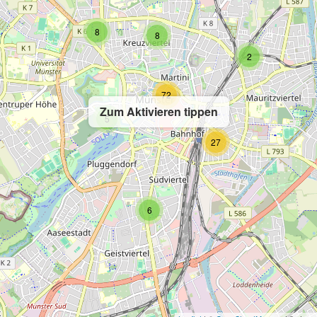
8
8
2
72
Zum Aktivieren tippen
5
27
6