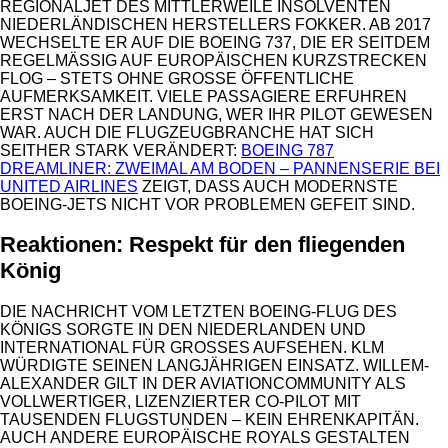
REGIONALJET DES MITTLERWEILE INSOLVENTEN
NIEDERLÄNDISCHEN HERSTELLERS FOKKER. AB 2017
WECHSELTE ER AUF DIE BOEING 737, DIE ER SEITDEM
REGELMÄSSIG AUF EUROPÄISCHEN KURZSTRECKEN F
LOG – STETS OHNE GROSSE ÖFFENTLICHE AU
FMERKSAMKEIT. VIELE PASSAGIERE ERFUHREN ER
ST NACH DER LANDUNG, WER IHR PILOT GEWESEN WA
R. AUCH DIE FLUGZEUGBRANCHE HAT SICH SE
ITHER STARK VERÄNDERT:
BOEING 787
DREAMLINER: ZWEIMAL AM BODEN – PANNENSERIE BEI
UNITED AIRLINES
ZEIGT, DASS AUCH MODERNSTE
BOEING-JETS NICHT VOR PROBLEMEN GEFEIT SIND.
Reaktionen: Respekt für den fliegenden
König
DIE NACHRICHT VOM LETZTEN BOEING-FLUG DES
KÖNIGS SORGTE IN DEN NIEDERLANDEN UND
INTERNATIONAL FÜR GROSSES AUFSEHEN. KLM W
ÜRDIGTE SEINEN LANGJÄHRIGEN EINSATZ. WILLEM-A
LEXANDER GILT IN DER AVIATIONCOMMUNITY ALS V
OLLWERTIGER, LIZENZIERTER CO-PILOT MIT T
AUSENDEN FLUGSTUNDEN – KEIN EHRENKAPITÄN. A
UCH ANDERE EUROPÄISCHE ROYALS GESTALTEN I