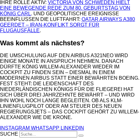
HRE ROLLE AKTIV:
VICTORIA VON SCHWEDEN HIELT
EINE BEWEGENDE REDE ZUM 80. GEBURTSTAG VON
KÖNIG CARL
. UND GEOPOLITISCHE EREIGNISSE
BEEINFLUSSEN DIE LUFTFAHRT:
QATAR AIRWAYS A380
GEERDET – IRAN-KONFLIKT SORGT FÜR
FLUGAUSFÄLLE
.
Was kommt als nächstes?
DIE UMSCHULUNG AUF DEN AIRBUS A321NEO WIRD
EINIGE MONATE IN ANSPRUCH NEHMEN. DANACH
DÜRFTE KÖNIG WILLEM-ALEXANDER WIEDER IM
COCKPIT ZU FINDEN SEIN – DIESMAL IN EINEM
MODERNEN AIRBUS STATT EINER BEWÄHRTEN BOEING.
FEST STEHT: DIE LEIDENSCHAFT DES
NIEDERLÄNDISCHEN KÖNIGS FÜR DIE FLIEGEREI HAT
SICH ÜBER DREI JAHRZEHNTE BEWÄHRT – UND WIRD
IHN WOHL NOCH LANGE BEGLEITEN. OB ALS KLM-
LINIENFLUGPILOT ODER AM STEUER DES NEUEN
REGIERUNGSJETS – DAS COCKPIT GEHÖRT ZU WILLEM-
ALEXANDER WIE DIE KRONE.
INSTAGRAM
WHATSAPP
LINKEDIN
SUCHE