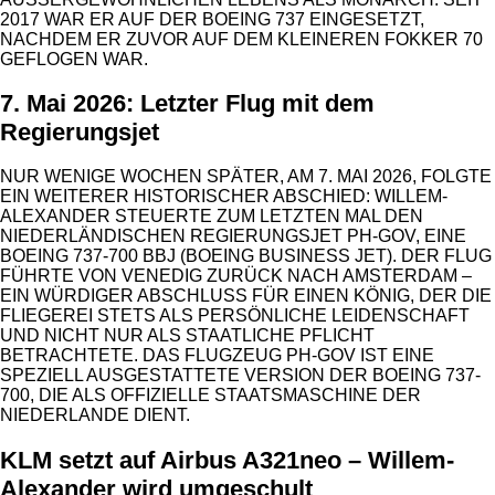
017 WAR ER AUF DER BOEING 737 EINGESETZT, N
ACHDEM ER ZUVOR AUF DEM KLEINEREN FOKKER 70 G
EFLOGEN WAR.
7. Mai 2026: Letzter Flug mit dem
Regierungsjet
NUR WENIGE WOCHEN SPÄTER, AM 7. MAI 2026, FOLGTE
EIN WEITERER HISTORISCHER ABSCHIED: WILLEM-
ALEXANDER STEUERTE ZUM LETZTEN MAL DEN
NIEDERLÄNDISCHEN REGIERUNGSJET PH-GOV, EINE
BOEING 737-700 BBJ (BOEING BUSINESS JET). DER FLUG
FÜHRTE VON VENEDIG ZURÜCK NACH AMSTERDAM –
EIN WÜRDIGER ABSCHLUSS FÜR EINEN KÖNIG, DER DIE
FLIEGEREI STETS ALS PERSÖNLICHE LEIDENSCHAFT
UND NICHT NUR ALS STAATLICHE PFLICHT
BETRACHTETE. DAS FLUGZEUG PH-GOV IST EINE
SPEZIELL AUSGESTATTETE VERSION DER BOEING 737-
700, DIE ALS OFFIZIELLE STAATSMASCHINE DER
NIEDERLANDE DIENT.
KLM setzt auf Airbus A321neo – Willem-
Alexander wird umgeschult