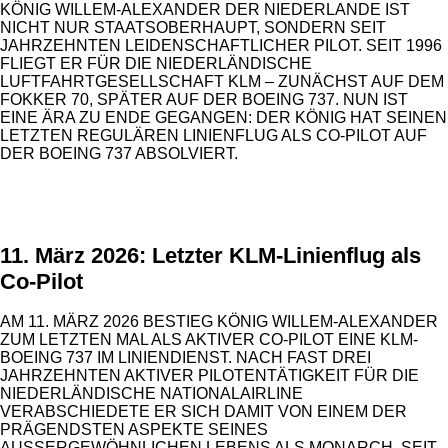
KÖNIG WILLEM-ALEXANDER DER NIEDERLANDE IST
NICHT NUR STAATSOBERHAUPT, SONDERN SEIT
JAHRZEHNTEN LEIDENSCHAFTLICHER PILOT. SEIT 1996
FLIEGT ER FÜR DIE NIEDERLÄNDISCHE
LUFTFAHRTGESELLSCHAFT KLM – ZUNÄCHST AUF DEM
FOKKER 70, SPÄTER AUF DER BOEING 737. NUN IST
EINE ÄRA ZU ENDE GEGANGEN: DER KÖNIG HAT SEINEN
LETZTEN REGULÄREN LINIENFLUG ALS CO-PILOT AUF
DER BOEING 737 ABSOLVIERT.
ANZEIGE
11. März 2026: Letzter KLM-Linienflug als
Co-Pilot
AM 11. MÄRZ 2026 BESTIEG KÖNIG WILLEM-ALEXANDER
ZUM LETZTEN MAL ALS AKTIVER CO-PILOT EINE KLM-
BOEING 737 IM LINIENDIENST. NACH FAST DREI
JAHRZEHNTEN AKTIVER PILOTENTÄTIGKEIT FÜR DIE
NIEDERLÄNDISCHE NATIONALAIRLINE
VERABSCHIEDETE ER SICH DAMIT VON EINEM DER
PRÄGENDSTEN ASPEKTE SEINES
AUSSERGEWÖHNLICHEN LEBENS ALS MONARCH. SEIT 2