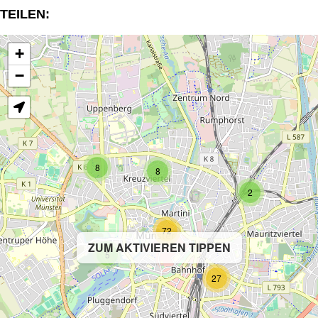
TEILEN:
+
−
8
8
2
72
ZUM AKTIVIEREN TIPPEN
5
27