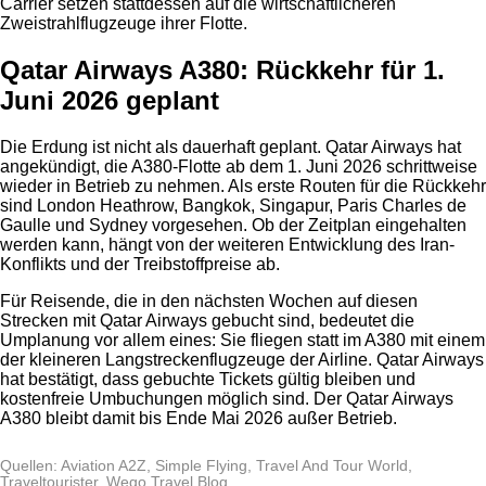
Carrier setzen stattdessen auf die wirtschaftlicheren
Zweistrahlflugzeuge ihrer Flotte.
Qatar Airways A380: Rückkehr für 1.
Juni 2026 geplant
Die Erdung ist nicht als dauerhaft geplant. Qatar Airways hat
angekündigt, die A380-Flotte ab dem 1. Juni 2026 schrittweise
wieder in Betrieb zu nehmen. Als erste Routen für die Rückkehr
sind London Heathrow, Bangkok, Singapur, Paris Charles de
Gaulle und Sydney vorgesehen. Ob der Zeitplan eingehalten
werden kann, hängt von der weiteren Entwicklung des Iran-
Konflikts und der Treibstoffpreise ab.
Für Reisende, die in den nächsten Wochen auf diesen
Strecken mit Qatar Airways gebucht sind, bedeutet die
Umplanung vor allem eines: Sie fliegen statt im A380 mit einem
der kleineren Langstreckenflugzeuge der Airline. Qatar Airways
hat bestätigt, dass gebuchte Tickets gültig bleiben und
kostenfreie Umbuchungen möglich sind. Der Qatar Airways
A380 bleibt damit bis Ende Mai 2026 außer Betrieb.
Quellen: Aviation A2Z, Simple Flying, Travel And Tour World,
Traveltourister, Wego Travel Blog