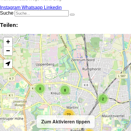
Instagram
Whatsapp
Linkedin
Suche
Teilen:
+
−
8
8
2
72
Zum Aktivieren tippen
5