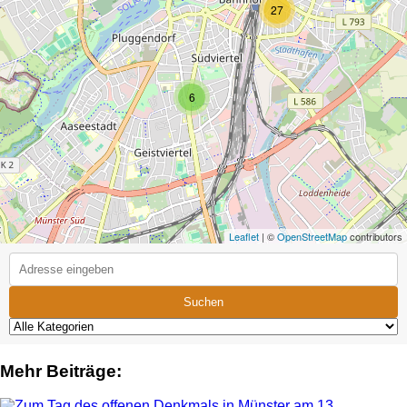
27
6
Leaflet
| ©
OpenStreetMap
contributors
Suchen
Mehr Beiträge: