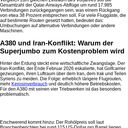
Gesamtzahl der Qatar-Airways-Abflüge um rund 17.985
Verbindungen zurückgegangen sein, was einem Rückgang
von etwa 38 Prozent entsprechen soll. Für viele Fluggäste, die
auf bestimmte Routen gesetzt hatten, bedeutet das:
Umbuchungen auf alternative Verbindungen oder andere
Maschinen.
A380 und Iran-Konflikt: Warum der
Superjumbo zum Kostenproblem wird
Hinter der Erdung steckt eine wirtschaftliche Zwangslage. Der
Iran-Konflikt, der Ende Februar 2026 eskalierte, hat Golfcarrier
gezwungen, ihren Luftraum über dem Iran, dem Irak und Teilen
Syriens zu meiden. Die Folge: erheblich längere Flugrouten,
mehr
Kerosinverbrauch
und deutlich höhere Betriebskosten.
Für den A380 mit seinen vier Triebwerken ist das besonders
problematisch.
Anzeige
Erschwerend kommt hinzu: Der Rohölpreis soll laut
Branchenberichten bei rund 115 US-Dollar pro Barrel liegen,