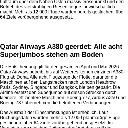
Luftraum über dem Nahen Osten massiv einschränkt und den
Betrieb des vierstrahligen Riesenfliegers unwirtschaftlich
macht. Mehr als 12.000 Flüge wurden bereits gestrichen, über
64 Ziele vorübergehend ausgesetzt.
Anzeige
Qatar Airways A380 geerdet: Alle acht
Superjumbos stehen am Boden
Die Entscheidung gilt für den gesamten April und Mai 2026:
Qatar Airways betreibt bis auf Weiteres keinen einzigen A380-
Flug ab Doha. Alle acht Flugzeuge der Flotte, darunter die
Maschinen auf den Langstrecken nach London Heathrow,
Paris, Sydney, Singapur und Bangkok, bleiben geparkt. Die
Airline ersetzt den Superjumbo auf diesen Strecken durch
kleinere, effizientere Maschinen: Boeing 777, Airbus A350 und
Boeing 787 übernehmen die betroffenen Verbindungen.
Das Ausmaß der Einschränkungen ist erheblich. Laut
Buchungsdaten wurden mehr als 12.000 planmäßige Flüge
gestrichen, über 64 Ziele vorübergehend ausgesetzt. Im
Vergleich zum gleichen Zeitraum des Vorjahres soll die