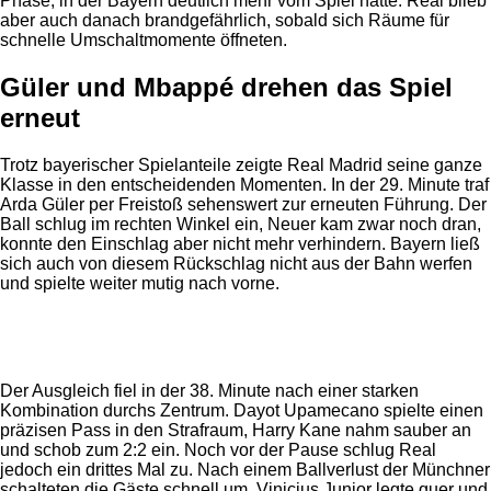
Phase, in der Bayern deutlich mehr vom Spiel hatte. Real blieb
aber auch danach brandgefährlich, sobald sich Räume für
schnelle Umschaltmomente öffneten.
Güler und Mbappé drehen das Spiel
erneut
Trotz bayerischer Spielanteile zeigte Real Madrid seine ganze
Klasse in den entscheidenden Momenten. In der 29. Minute traf
Arda Güler per Freistoß sehenswert zur erneuten Führung. Der
Ball schlug im rechten Winkel ein, Neuer kam zwar noch dran,
konnte den Einschlag aber nicht mehr verhindern. Bayern ließ
sich auch von diesem Rückschlag nicht aus der Bahn werfen
und spielte weiter mutig nach vorne.
Anzeige
Der Ausgleich fiel in der 38. Minute nach einer starken
Kombination durchs Zentrum. Dayot Upamecano spielte einen
präzisen Pass in den Strafraum, Harry Kane nahm sauber an
und schob zum 2:2 ein. Noch vor der Pause schlug Real
jedoch ein drittes Mal zu. Nach einem Ballverlust der Münchner
schalteten die Gäste schnell um, Vinicius Junior legte quer und