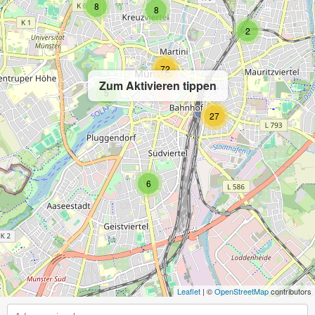
8
8
2
72
Zum Aktivieren tippen
5
27
6
Leaflet
| ©
OpenStreetMap
contributors