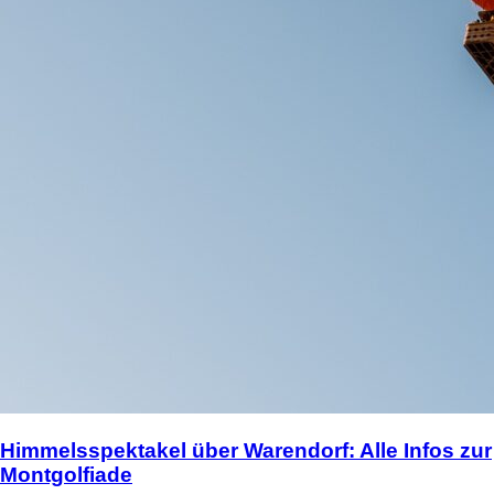
Himmelsspektakel über Warendorf: Alle Infos zur
Montgolfiade