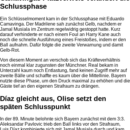
Schlussphase
Ein Schlüsselmoment kam in der Schlussphase mit Eduardo
Camavinga. Der Madrilene sah zunächst Gelb, nachdem er
Jamal Musiala im Zentrum regelwidrig gestoppt hatte. Kurz
darauf verhinderte er nach einem Foul an Harry Kane auch
noch die schnelle Ausführung eines Freistoßes, indem er den
Ball aufnahm. Dafür folgte die zweite Verwarnung und damit
Gelb-Rot.
Von diesem Moment an verschob sich das Kräfteverhältnis
noch einmal klar zugunsten der Münchner. Real bekam in
Unterzahl kaum noch Entlastung, fand keinen Zugriff mehr auf
zweite Bälle und schaffte es kaum über die Mittellinie. Bayern
nutzte diese Phase, um den Druck maximal zu erhöhen und die
Gäste tief an den eigenen Strafraum zu drängen.
Díaz gleicht aus, Olise setzt den
späten Schlusspunkt
In der 89. Minute belohnte sich Bayern zunächst mit dem 3:3.
Aleksandar Pavlovic trieb den Ball links vor den Strafraum,
Luis Díaz kombinierte sich mit Jamal Musiala durch und kam