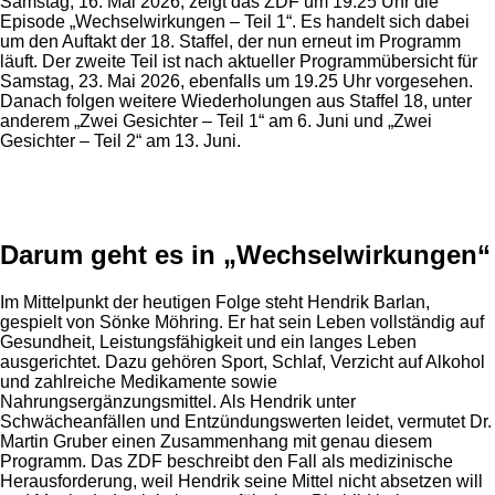
Samstag, 16. Mai 2026, zeigt das ZDF um 19.25 Uhr die
Episode „Wechselwirkungen – Teil 1“. Es handelt sich dabei
um den Auftakt der 18. Staffel, der nun erneut im Programm
läuft. Der zweite Teil ist nach aktueller Programmübersicht für
Samstag, 23. Mai 2026, ebenfalls um 19.25 Uhr vorgesehen.
Danach folgen weitere Wiederholungen aus Staffel 18, unter
anderem „Zwei Gesichter – Teil 1“ am 6. Juni und „Zwei
Gesichter – Teil 2“ am 13. Juni.
Anzeige
Darum geht es in „Wechselwirkungen“
Im Mittelpunkt der heutigen Folge steht Hendrik Barlan,
gespielt von Sönke Möhring. Er hat sein Leben vollständig auf
Gesundheit, Leistungsfähigkeit und ein langes Leben
ausgerichtet. Dazu gehören Sport, Schlaf, Verzicht auf Alkohol
und zahlreiche Medikamente sowie
Nahrungsergänzungsmittel. Als Hendrik unter
Schwächeanfällen und Entzündungswerten leidet, vermutet Dr.
Martin Gruber einen Zusammenhang mit genau diesem
Programm. Das ZDF beschreibt den Fall als medizinische
Herausforderung, weil Hendrik seine Mittel nicht absetzen will