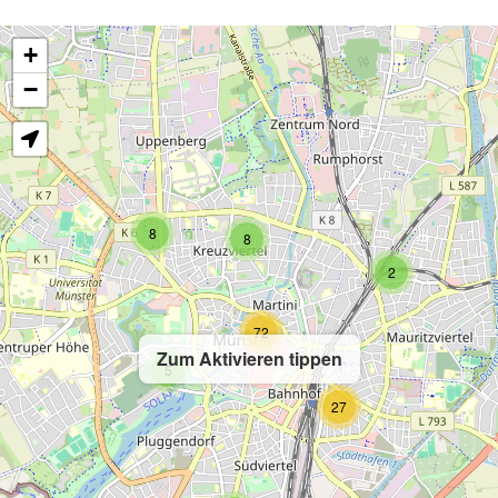
+
−
8
8
2
72
Zum Aktivieren tippen
5
27