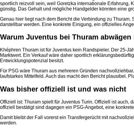
sportlich reizvoll sein, weil Goretzka internationale Erfahrung,
günstig. Das Gehalt und mögliche Handgelder könnten eine gro
Genau hier liegt nach dem Bericht die Verbindung zu Thuram. So
darstellbar werden. Eine konkrete Einigung, ein offizielles An
Warum Juventus bei Thuram abwägen
Khéphren Thuram ist für Juventus kein Randspieler. Der 25-Jähr
Marktwert. Ein Verkauf wäre daher sportlich erklärungsbedürfti
Entwicklungspotenzial besitzt.
Für PSG wäre Thuram aus mehreren Gründen nachvollziehbar. Er i
laufstarkes Mittelfeld. Auch das macht den Bericht plausibel. Pla
Was bisher offiziell ist und was nicht
Offiziell ist: Thuram spielt für Juventus Turin. Offiziell ist a
offiziell bestätigt sind dagegen ein PSG-Angebot, eine konkre
Damit bleibt der Fall vorerst ein Transfergerücht mit nachvoll
werden.