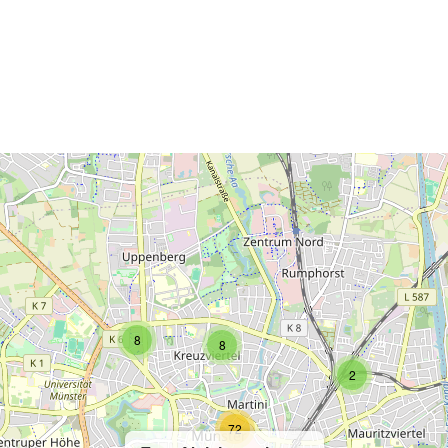
2
2
8
8
2
72