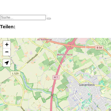
Teilen:
+
−