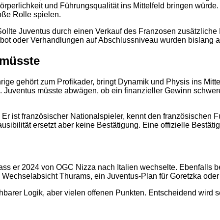
 Körperlichkeit und Führungsqualität ins Mittelfeld bringen würde
ße Rolle spielen.
llte Juventus durch einen Verkauf des Franzosen zusätzliche Mi
gebot oder Verhandlungen auf Abschlussniveau wurden bislang abe
 müsste
2
ige gehört zum Profikader, bringt Dynamik und Physis ins Mitte
g. Juventus müsste abwägen, ob ein finanzieller Gewinn schwerer
st französischer Nationalspieler, kennt den französischen Fußb
usibilität ersetzt aber keine Bestätigung. Eine offizielle Bestäti
uch, dass er 2024 von OGC Nizza nach Italien wechselte. Ebenfalls
te Wechselabsicht Thurams, ein Juventus-Plan für Goretzka ode
ziehbarer Logik, aber vielen offenen Punkten. Entscheidend wir