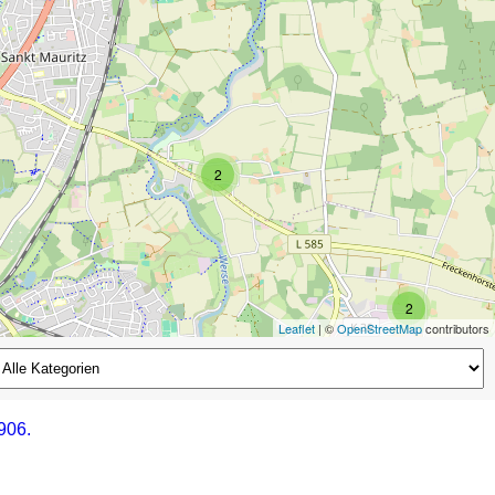
2
2
Leaflet
| ©
OpenStreetMap
contributors
2