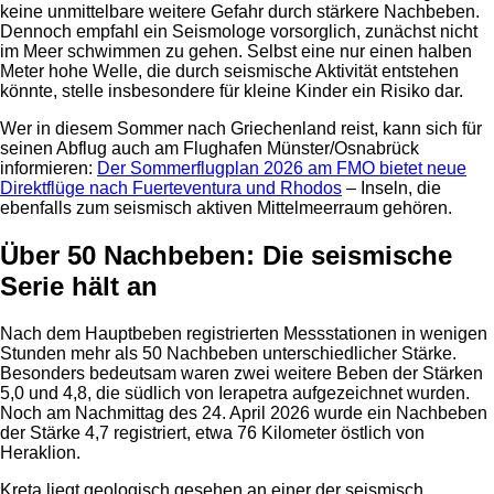
keine unmittelbare weitere Gefahr durch stärkere Nachbeben.
Dennoch empfahl ein Seismologe vorsorglich, zunächst nicht
im Meer schwimmen zu gehen. Selbst eine nur einen halben
Meter hohe Welle, die durch seismische Aktivität entstehen
könnte, stelle insbesondere für kleine Kinder ein Risiko dar.
Wer in diesem Sommer nach Griechenland reist, kann sich für
seinen Abflug auch am Flughafen Münster/Osnabrück
informieren:
Der Sommerflugplan 2026 am FMO bietet neue
Direktflüge nach Fuerteventura und Rhodos
– Inseln, die
ebenfalls zum seismisch aktiven Mittelmeerraum gehören.
Über 50 Nachbeben: Die seismische
Serie hält an
Nach dem Hauptbeben registrierten Messstationen in wenigen
Stunden mehr als 50 Nachbeben unterschiedlicher Stärke.
Besonders bedeutsam waren zwei weitere Beben der Stärken
5,0 und 4,8, die südlich von Ierapetra aufgezeichnet wurden.
Noch am Nachmittag des 24. April 2026 wurde ein Nachbeben
der Stärke 4,7 registriert, etwa 76 Kilometer östlich von
Heraklion.
Kreta liegt geologisch gesehen an einer der seismisch