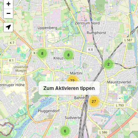
+
−
8
8
2
72
Zum Aktivieren tippen
5
27
6