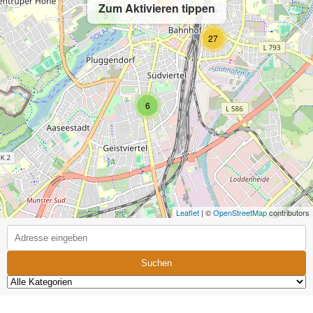
Zum Aktivieren tippen
5
27
6
Leaflet
| ©
OpenStreetMap
contributors
Suchen