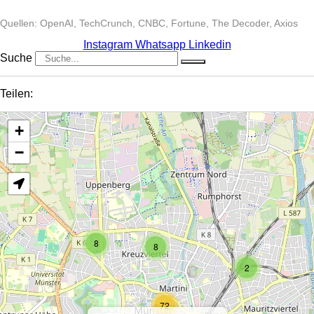
Quellen: OpenAI, TechCrunch, CNBC, Fortune, The Decoder, Axios
Instagram
Whatsapp
Linkedin
Suche
Teilen:
+
−
8
8
2
72