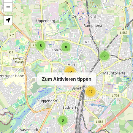
−
8
8
2
72
Zum Aktivieren tippen
5
27
6