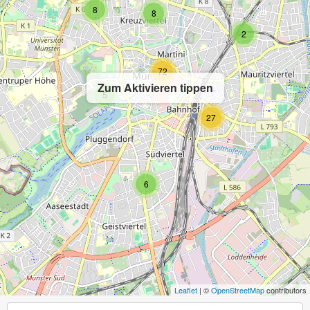
8
8
2
72
Zum Aktivieren tippen
5
27
6
Leaflet
| ©
OpenStreetMap
contributors