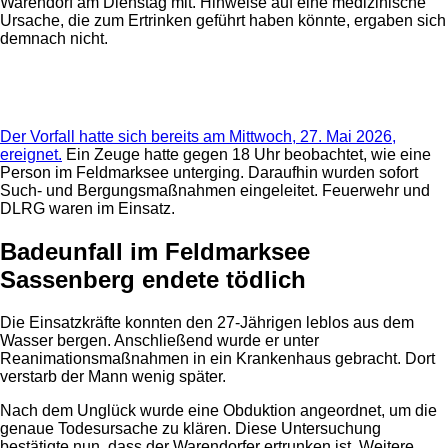
Warendorf am Dienstag mit. Hinweise auf eine medizinische
Ursache, die zum Ertrinken geführt haben könnte, ergaben sich
demnach nicht.
Anzeige
Der Vorfall hatte sich bereits am Mittwoch, 27. Mai 2026,
ereignet.
Ein Zeuge hatte gegen 18 Uhr beobachtet, wie eine
Person im Feldmarksee unterging. Daraufhin wurden sofort
Such- und Bergungsmaßnahmen eingeleitet. Feuerwehr und
DLRG waren im Einsatz.
Badeunfall im Feldmarksee
Sassenberg endete tödlich
Die Einsatzkräfte konnten den 27-Jährigen leblos aus dem
Wasser bergen. Anschließend wurde er unter
Reanimationsmaßnahmen in ein Krankenhaus gebracht. Dort
verstarb der Mann wenig später.
Nach dem Unglück wurde eine Obduktion angeordnet, um die
genaue Todesursache zu klären. Diese Untersuchung
bestätigte nun, dass der Warendorfer ertrunken ist. Weitere